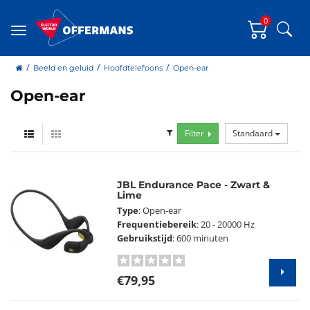
0
Zoe
Menu
home
Beeld en geluid
Hoofdtelefoons
Open-ear
Open-ear
Filter
Standaard
JBL Endurance Pace - Zwart &
Lime
Type
: Open-ear
Frequentiebereik
: 20 - 20000 Hz
Gebruikstijd
: 600 minuten
€79,95