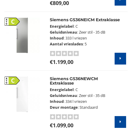
€809,00
Siemens GS36NEICM Extraklasse
C
Energielabel
: C
Geluidsniveau
: Zeer stil - 35 dB
Inhoud
: 333 l vriezen
Aantal vrieslades
: 5
€1.199,00
Siemens GS36NEWCM
C
Extraklasse
Energielabel
: C
Geluidsniveau
: Zeer stil - 35 dB
Inhoud
: 334 l vriezen
Deur montage
: Standaard
€1.099,00