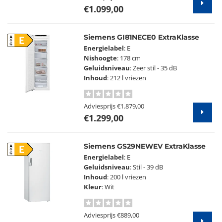
€1.099,00
Siemens GI81NECE0 ExtraKlasse
E
Energielabel
: E
Nishoogte
: 178 cm
Geluidsniveau
: Zeer stil - 35 dB
Inhoud
: 212 l vriezen
Adviesprijs
€1.879,00
€1.299,00
Siemens GS29NEWEV ExtraKlasse
E
Energielabel
: E
Geluidsniveau
: Stil - 39 dB
Inhoud
: 200 l vriezen
Kleur
: Wit
Adviesprijs
€889,00