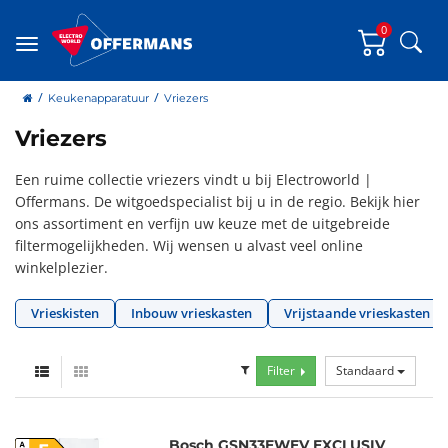
0
Zoe
Menu
home
Keukenapparatuur
Vriezers
Vriezers
Een ruime collectie vriezers vindt u bij Electroworld |
Offermans. De witgoedspecialist bij u in de regio. Bekijk hier
ons assortiment en verfijn uw keuze met de uitgebreide
filtermogelijkheden. Wij wensen u alvast veel online
winkelplezier.
Vrieskisten
Inbouw vrieskasten
Vrijstaande vrieskasten
Filter
Standaard
Bosch GSN33EWEV EXCLUSIV