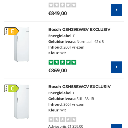
€849,00
Bosch GSN29EWEV EXCLUSIV
E
Energielabel
: E
Geluidsniveau
: Normaal - 42 dB
Inhoud
: 200 l vriezen
Kleur
: Wit
€869,00
Bosch GSN58EWCV EXCLUSIV
C
Energielabel
: C
Geluidsniveau
: Stil - 38 dB
Inhoud
: 366 l vriezen
Kleur
: Wit
Adviesprijs
€1.359,00