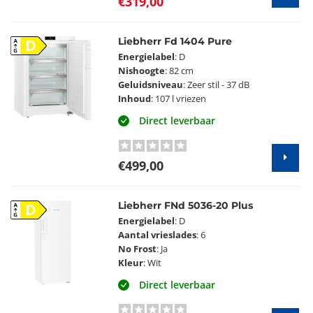
€319,00
Liebherr Fd 1404 Pure
D
Energielabel
: D
Nishoogte
: 82 cm
Geluidsniveau
: Zeer stil - 37 dB
Inhoud
: 107 l vriezen
Direct leverbaar
€499,00
Liebherr FNd 5036-20 Plus
D
Energielabel
: D
Aantal vrieslades
: 6
No Frost
: Ja
Kleur
: Wit
Direct leverbaar