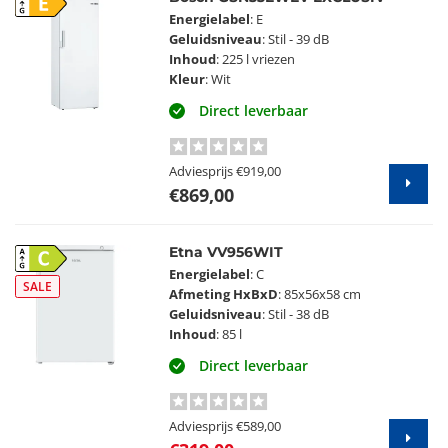
E
Energielabel
: E
Geluidsniveau
: Stil - 39 dB
Inhoud
: 225 l vriezen
Kleur
: Wit
Direct leverbaar
Adviesprijs
€919,00
€869,00
Etna VV956WIT
C
Energielabel
: C
SALE
Afmeting HxBxD
: 85x56x58 cm
Geluidsniveau
: Stil - 38 dB
Inhoud
: 85 l
Direct leverbaar
Adviesprijs
€589,00