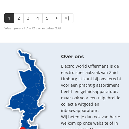
1
2
3
4
5
>
>|
Weergeven 1 t/m 12 van in totaal 238
Over ons
Electro World Offermans is dé
electro speciaalzaak van Zuid
Limburg. U kunt bij ons terecht
voor een prachtig assortiment
beeld- en geluidsapparatuur,
maar ook voor een uitgebreide
collectie witgoed en
inbouwapparatuur.
Wij heten je dan ook van harte
welkom op onze website of in