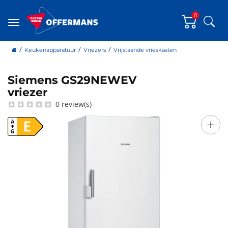
0
Zoe
Menu
home
Keukenapparatuur
Vriezers
Vrijstaande vrieskasten
Siemens GS29NEWEV
Siemens
vriezer
0 review(s)
+
E