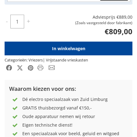
Adviesprijs
€889,00
Aantal
-
+
(Zoals vastgesteld door fabrikant)
€809,00
In winkelwagen
Categorieën:
Vriezers
|
Vrijstaande vrieskasten
Product PDF
Email
Facebook
X-Twitter
Pinterest
Waarom kiezen voor ons:
Dé electro speciaalzaak van Zuid Limburg
GRATIS thuisbezorgd vanaf €150,-
Oude apparatuur nemen wij retour
Eigen technische dienst!
Een speciaalzaak voor beeld, geluid en witgoed