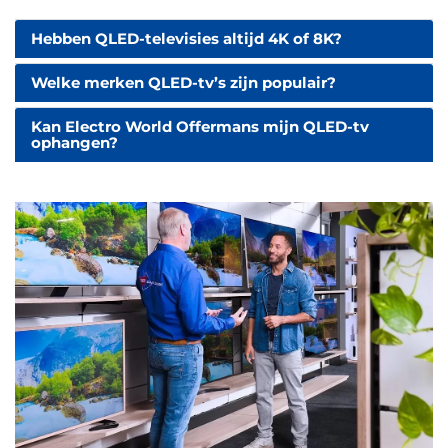
Hebben QLED-televisies altijd 4K of 8K?
Welke merken QLED-tv’s zijn populair?
Kan Electro World Offermans mijn QLED-tv
ophangen?