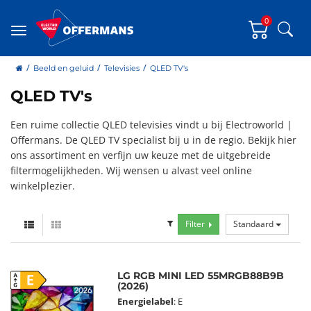
0
Zoe
Menu
home
Beeld en geluid
Televisies
QLED TV's
QLED TV's
Een ruime collectie QLED televisies vindt u bij Electroworld |
Offermans. De QLED TV specialist bij u in de regio. Bekijk hier
ons assortiment en verfijn uw keuze met de uitgebreide
filtermogelijkheden. Wij wensen u alvast veel online
winkelplezier.
Filter
Standaard
LG RGB MINI LED 55MRGB88B9B
E
(2026)
Energielabel
: E