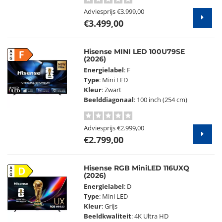
Adviesprijs
€3.999,00
€3.499,00
Hisense MINI LED 100U79SE
F
(2026)
Energielabel
: F
Type
: Mini LED
Kleur
: Zwart
Beelddiagonaal
: 100 inch (254 cm)
Adviesprijs
€2.999,00
€2.799,00
Hisense RGB MiniLED 116UXQ
D
(2026)
Energielabel
: D
Type
: Mini LED
Kleur
: Grijs
Beeldkwaliteit
: 4K Ultra HD