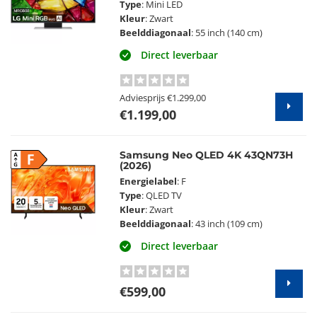
Type
: Mini LED
Kleur
: Zwart
Beelddiagonaal
: 55 inch (140 cm)
Direct leverbaar
Adviesprijs
€1.299,00
€1.199,00
Samsung Neo QLED 4K 43QN73H
F
(2026)
Energielabel
: F
Type
: QLED TV
Kleur
: Zwart
Beelddiagonaal
: 43 inch (109 cm)
Direct leverbaar
€599,00