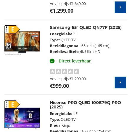
Adviesprijs
€1.649,00
€1.299,00
Samsung 65" QLED QN77F (2025)
E
Energielabel
: E
Type
: QLED TV
Beelddiagonaal
: 65 inch (165 cm)
Beeldkwaliteit
: 4K Ultra HD
Direct leverbaar
Adviesprijs
€1.299,00
€999,00
Hisense PRO QLED 100E79Q PRO
E
(2025)
Energielabel
: E
Type
: QLED TV
Kleur
: Grijs
Beelddiagonaal
: 100 inch (254 cm)