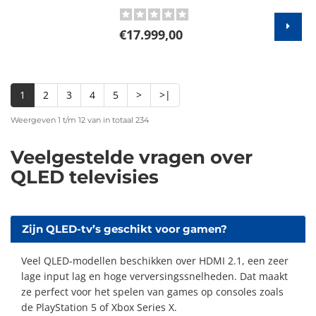
€17.999,00
1
2
3
4
5
>
>|
Weergeven 1 t/m 12 van in totaal 234
Veelgestelde vragen over
QLED televisies
Zijn QLED-tv’s geschikt voor gamen?
Veel QLED-modellen beschikken over HDMI 2.1, een zeer
lage input lag en hoge verversingssnelheden. Dat maakt
ze perfect voor het spelen van games op consoles zoals
de PlayStation 5 of Xbox Series X.