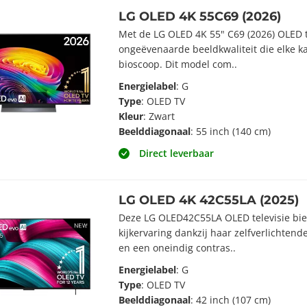
LG OLED 4K 55C69 (2026)
Met de LG OLED 4K 55" C69 (2026) OLED te
ongeëvenaarde beeldkwaliteit die elke k
bioscoop. Dit model com..
Energielabel
: G
Type
: OLED TV
Kleur
: Zwart
Beelddiagonaal
: 55 inch (140 cm)
Direct leverbaar
LG OLED 4K 42C55LA (2025)
Deze LG OLED42C55LA OLED televisie bi
kijkervaring dankzij haar zelfverlichtende
en een oneindig contras..
Energielabel
: G
Type
: OLED TV
Beelddiagonaal
: 42 inch (107 cm)