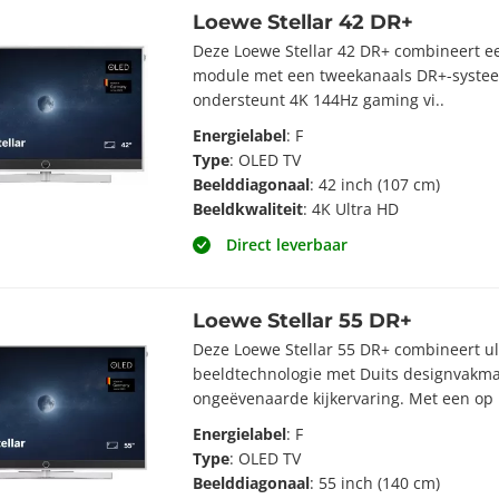
Loewe Stellar 42 DR+
Deze Loewe Stellar 42 DR+ combineert e
module met een tweekanaals DR+-systeem
ondersteunt 4K 144Hz gaming vi..
Energielabel
: F
Type
: OLED TV
Beelddiagonaal
: 42 inch (107 cm)
Beeldkwaliteit
: 4K Ultra HD
Direct leverbaar
Loewe Stellar 55 DR+
Deze Loewe Stellar 55 DR+ combineert 
beeldtechnologie met Duits designvakm
ongeëvenaarde kijkervaring. Met een op 
Energielabel
: F
Type
: OLED TV
Beelddiagonaal
: 55 inch (140 cm)