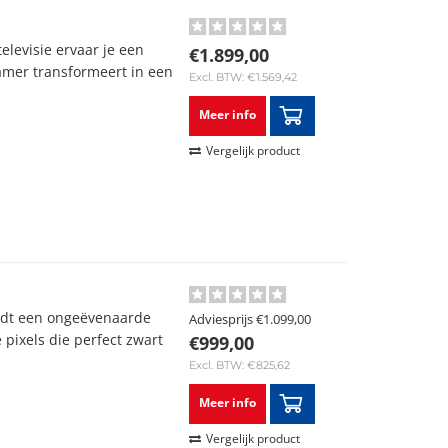
levisie ervaar je een
€1.899,00
amer transformeert in een
Excl. BTW: €1.569,42
Meer info
Vergelijk product
edt een ongeëvenaarde
Adviesprijs
€1.099,00
 pixels die perfect zwart
€999,00
Excl. BTW: €825,62
Meer info
Vergelijk product