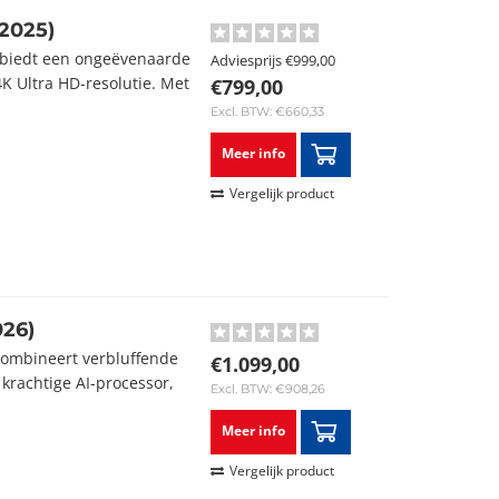
2025)
 biedt een ongeëvenaarde
Adviesprijs
€999,00
4K Ultra HD-resolutie. Met
€799,00
Excl. BTW: €660,33
Meer info
Vergelijk product
26)
combineert verbluffende
€1.099,00
krachtige AI-processor,
Excl. BTW: €908,26
Meer info
Vergelijk product