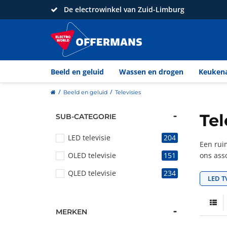
De electrowinkel van Zuid-Limburg
Beeld en geluid
Wassen en drogen
Keuken
home
Beeld en geluid
Televisies
Tel
SUB-CATEGORIE
LED televisie
204
Een ruim
OLED televisie
151
ons asso
QLED televisie
234
LED TV
MERKEN