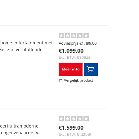
n home entertainment met
Adviesprijs
€1.499,00
et zijn verbluffende
€1.099,00
Excl. BTW: €908,26
Meer info
Vergelijk product
y
neert ultramoderne
€1.599,00
n ongeëvenaarde tv-
Excl. BTW: €1.321,49