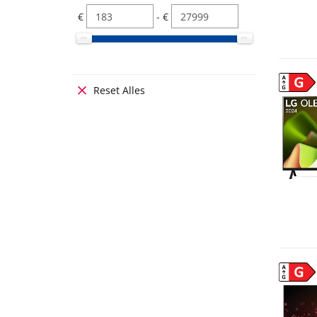
Youtube
340
€
- €
Ziggo Go
14
G
Reset Alles
G