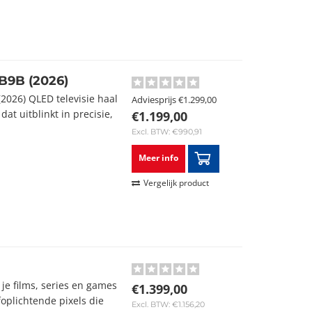
9B (2026)
026) QLED televisie haal
Adviesprijs
€1.299,00
at uitblinkt in precisie,
€1.199,00
Excl. BTW: €990,91
Meer info
Vergelijk product
je films, series en games
€1.399,00
foplichtende pixels die
Excl. BTW: €1.156,20