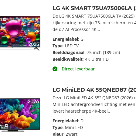
LG 4K SMART 75UA75006LA (
De LG 4K SMART 75UA75006LA TV (2025)
kijkervaring met zijn 75-inch scherm en 
de α7 AI Processor 4K ..
Energielabel
: G
Type
: LED TV
Beelddiagonaal
: 75 inch (189 cm)
Beeldkwaliteit
: 4K Ultra HD
Direct leverbaar
LG MiniLED 4K 55QNED87 (20
Deze LG MiniLED 4K 55" QNED87 (2026) 
MiniLED-achtergrondverlichting met een 
levert haarscherpe 4K-beel..
Energielabel
: D
Type
: Mini LED
Kleur
: Zwart