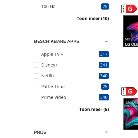
100 Hz
25
G
100 Hz
15
Toon meer (10)
120 Hz
40
120 Hz
104
BESCHIKBARE APPS
144 Hz
41
Apple TV +
317
144 Hz
75
Disney+
341
165 Hz
5
Netflix
340
165 Hz
20
Pathe Thuis
25
G
180 Hz
7
Prime Video
340
200 Hz
3
RTL XL
9
Toon meer (5)
240 Hz
3
Spotify
293
Uitzending gemist
9
PRIJS