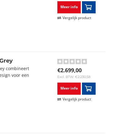
Meer info
Vergelijk product
 Grey
Grey combineert
€2.699,00
esign voor een
Excl. BTW: €2.230,58
.
Meer info
Vergelijk product