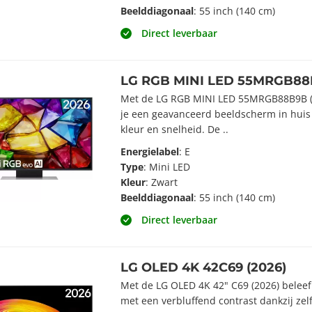
Beelddiagonaal
: 55 inch (140 cm)
Direct leverbaar
LG RGB MINI LED 55MRGB88B
Met de LG RGB MINI LED 55MRGB88B9B (2
je een geavanceerd beeldscherm in huis d
kleur en snelheid. De ..
Energielabel
: E
Type
: Mini LED
Kleur
: Zwart
Beelddiagonaal
: 55 inch (140 cm)
Direct leverbaar
LG OLED 4K 42C69 (2026)
Met de LG OLED 4K 42" C69 (2026) beleef 
met een verbluffend contrast dankzij zel