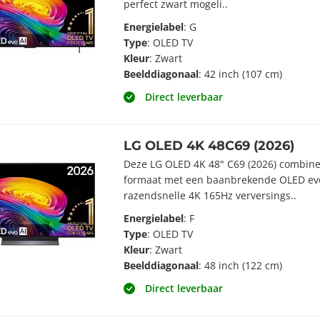
perfect zwart mogeli..
Energielabel
: G
Type
: OLED TV
Kleur
: Zwart
Beelddiagonaal
: 42 inch (107 cm)
Direct leverbaar
LG OLED 4K 48C69 (2026)
Deze LG OLED 4K 48" C69 (2026) combine
formaat met een baanbrekende OLED evo
razendsnelle 4K 165Hz verversings..
Energielabel
: F
Type
: OLED TV
Kleur
: Zwart
Beelddiagonaal
: 48 inch (122 cm)
Direct leverbaar