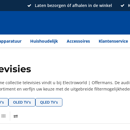
Laten bezorgen óf afhalen in de winkel
K
apparatuur
Huishoudelijk
Accessoires
Klantenservice
evisies
e collectie televisies vindt u bij Electroworld | Offermans. De audio
rtiment en verfijn uw keuze met de uitgebreide filtermogelijkheden
's
OLED TV's
QLED TV's