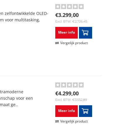
en zelfontwikkelde OLED-
€3.299,00
 voor multitasking,
Excl. BTW: €2.726,45
Meer info
Vergelijk product
ultramoderne
€4.299,00
anschap voor een
Excl. BTW: €3.552,89
maat ge..
Meer info
Vergelijk product