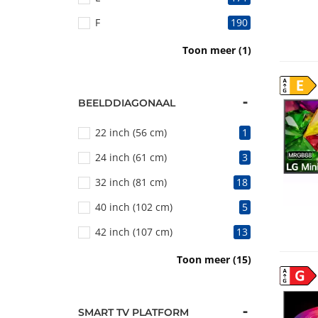
F
190
G
163
Toon meer (1)
E
BEELDDIAGONAAL
22 inch (56 cm)
1
24 inch (61 cm)
3
32 inch (81 cm)
18
40 inch (102 cm)
5
42 inch (107 cm)
13
43 inch (109 cm)
53
Toon meer (15)
G
48 inch (122 cm)
19
50 inch (127 cm)
45
SMART TV PLATFORM