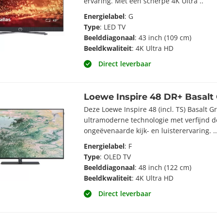
ervaring. Met een scherpe 4K Ultra ..
Energielabel
: G
Type
: LED TV
Beelddiagonaal
: 43 inch (109 cm)
Beeldkwaliteit
: 4K Ultra HD
Direct leverbaar
Loewe Inspire 48 DR+ Basalt
Deze Loewe Inspire 48 (incl. TS) Basalt 
ultramoderne technologie met verfijnd d
ongeëvenaarde kijk- en luisterervaring. .
Energielabel
: F
Type
: OLED TV
Beelddiagonaal
: 48 inch (122 cm)
Beeldkwaliteit
: 4K Ultra HD
Direct leverbaar