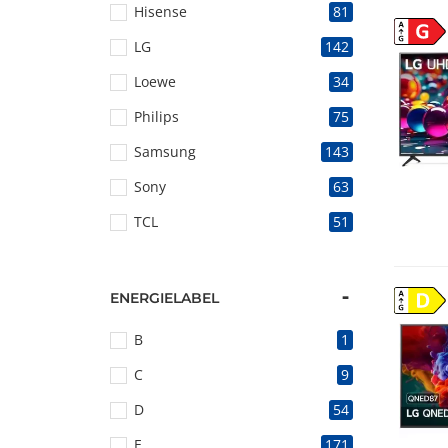
Hisense
81
G
LG
142
Loewe
34
Philips
75
Samsung
143
Sony
63
TCL
51
D
ENERGIELABEL
B
1
C
9
D
54
E
171