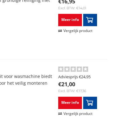
n grondige reiniging met
€16,95
Excl. BTW: €14,01
Meer info
Vergelijk product
it voor wasmachine biedt
Adviesprijs
€24,95
oor het veilig monteren
€21,00
Excl. BTW: €17,36
Meer info
Vergelijk product