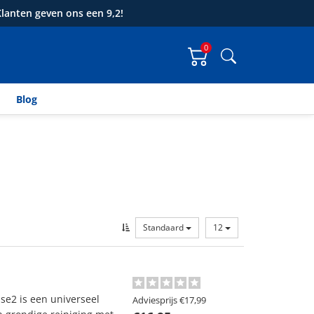
lanten geven ons een 9,2!
0
Zoeken
Blog
Standaard
12
se2 is een universeel
Adviesprijs
€17,99