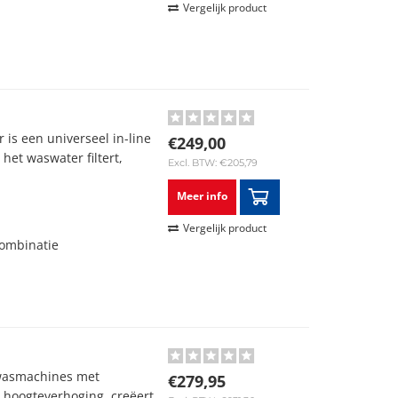
Vergelijk product
is een universeel in-line
€249,00
 het waswater filtert,
Excl. BTW: €205,79
Meer info
Vergelijk product
ombinatie
wasmachines met
€279,95
 hoogteverhoging, creëert