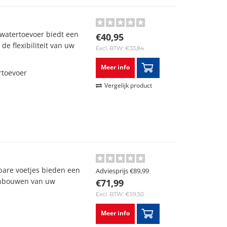
watertoevoer biedt een
€40,95
e flexibiliteit van uw
Excl. BTW: €33,84
Meer info
rtoevoer
Vergelijk product
are voetjes bieden een
Adviesprijs
€89,99
 inbouwen van uw
€71,99
Excl. BTW: €59,50
Meer info