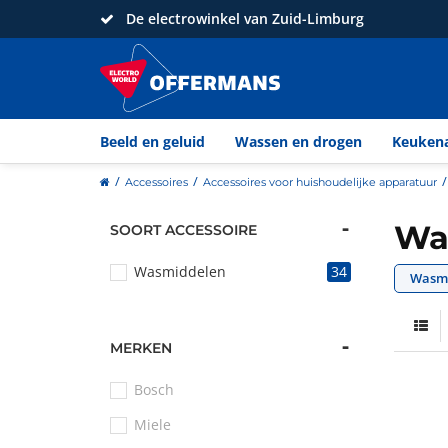
De electrowinkel van Zuid-Limburg
Beeld en geluid
Wassen en drogen
Keuken
home
Accessoires
Accessoires voor huishoudelijke apparatuur
Wa
SOORT ACCESSOIRE
Wasmiddelen
34
Wasmi
MERKEN
Bosch
Miele