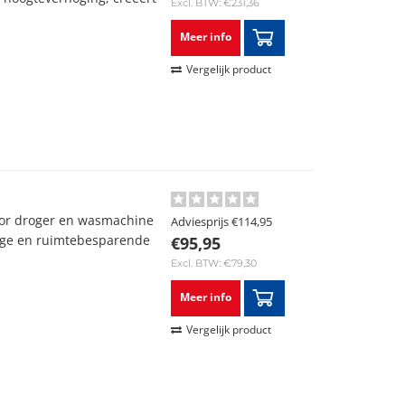
Excl. BTW: €231,36
Meer info
Vergelijk product
or droger en wasmachine
Adviesprijs
€114,95
lige en ruimtebesparende
€95,95
Excl. BTW: €79,30
Meer info
Vergelijk product