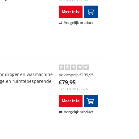
Meer info
Vergelijk product
or droger en wasmachine
Adviesprijs
€139,95
lige en ruimtebesparende
€79,95
Excl. BTW: €66,07
Meer info
Vergelijk product