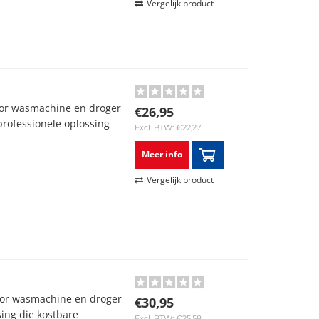
Vergelijk product
or wasmachine en droger
€26,95
professionele oplossing
Excl. BTW: €22,27
Meer info
Vergelijk product
oor wasmachine en droger
€30,95
sing die kostbare
Excl. BTW: €25,58