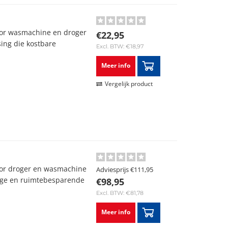
or wasmachine en droger
€22,95
sing die kostbare
Excl. BTW: €18,97
Meer info
Vergelijk product
or droger en wasmachine
Adviesprijs
€111,95
lige en ruimtebesparende
€98,95
Excl. BTW: €81,78
Meer info