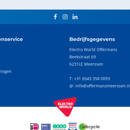
facebook
instagram
linkedin
enservice
Bedrijfsgegevens
Electro World Offermans
Beekstraat 69
p
6231LE Meerssen
dingen
T:
+31 (0)43 358 0093
@: info@offermansmeerssen.n