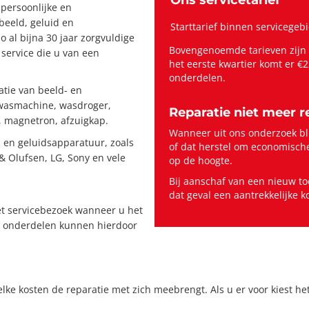
Ons servicetarief
persoonlijke en
 beeld, geluid en
Starttarief binnen servicegeb
 al bijna 30 jaar zorgvuldige
Bovengenoemde tarieven zijn g
service die u van een
het eerste kwartier komt er €2
onderdelen.
atie van beeld- en
 wasmachine, wasdroger,
Reparatie niet meer 
t, magnetron, afzuigkap.
Wanneer uit ons onderzoek bli
- en geluidsapparatuur, zoals
of dat herstel om economische
& Olufsen, LG, Sony en vele
op de hoogte.
Bij aanschaf van een nieuw to
dat geval een aantrekkelijke 
et servicebezoek wanneer u het
e onderdelen kunnen hierdoor
ke kosten de reparatie met zich meebrengt. Als u er voor kiest he