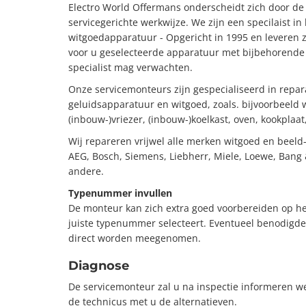
Electro World Offermans onderscheidt zich door de 
servicegerichte werkwijze. We zijn een specilaist in
witgoedapparatuur - Opgericht in 1995 en leveren zo
voor u geselecteerde apparatuur met bijbehorende 
specialist mag verwachten.
Onze servicemonteurs zijn gespecialiseerd in repar
geluidsapparatuur en witgoed, zoals. bijvoorbeeld
(inbouw-)vriezer, (inbouw-)koelkast, oven, kookplaa
Wij repareren vrijwel alle merken witgoed en beeld
AEG, Bosch, Siemens, Liebherr, Miele, Loewe, Bang 
andere.
Typenummer invullen
De monteur kan zich extra goed voorbereiden op h
juiste typenummer selecteert. Eventueel benodigd
direct worden meegenomen.
Diagnose
De servicemonteur zal u na inspectie informeren wel
de technicus met u de alternatieven.