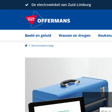
De electrowinkel van Zuid-Limburg
Beeld en geluid
Wassen en drogen
Keuken
home
Serviceaanvraag