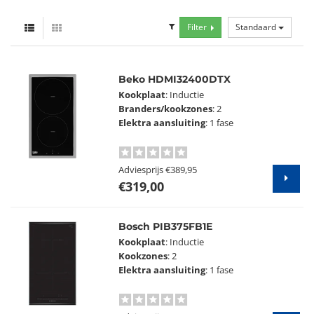
Filter
Standaard
Beko HDMI32400DTX
Kookplaat
: Inductie
Branders/kookzones
: 2
Elektra aansluiting
: 1 fase
Adviesprijs
€389,95
€319,00
Bosch PIB375FB1E
Kookplaat
: Inductie
Kookzones
: 2
Elektra aansluiting
: 1 fase