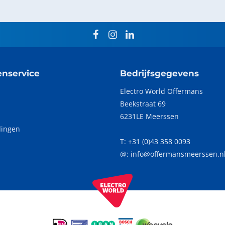
facebook
instagram
linkedin
enservice
Bedrijfsgegevens
Electro World Offermans
Beekstraat 69
p
6231LE Meerssen
dingen
T:
+31 (0)43 358 0093
@: info@offermansmeerssen.n