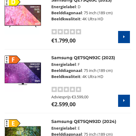
Samsung QE75Q65C (2023)
D
Energielabel
: D
Beelddiagonaal
: 75 inch (189 cm)
Beeldkwaliteit
: 4K Ultra HD
€1.799,00
Samsung QE75QN92C (2023)
F
Energielabel
: F
Beelddiagonaal
: 75 inch (189 cm)
Beeldkwaliteit
: 4K Ultra HD
Adviesprijs
€3.599,00
€2.599,00
Samsung QE75QN92D (2024)
E
Energielabel
: E
Beelddiagonaal
: 75 inch (189 cm)