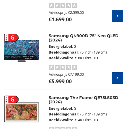
Adviesprijs
€2.599,00
€1.699,00
Samsung QN900D 75" Neo QLED
G
(2024)
Energielabel
: G
Beelddiagonaal
: 75 inch (189 cm)
Beeldkwaliteit
: 8K Ultra HD
Adviesprijs
€7.199,00
€5.999,00
Samsung The Frame QE75LS03D
G
(2024)
Energielabel
: G
Beelddiagonaal
: 75 inch (189 cm)
Beeldkwaliteit
: 4K Ultra HD