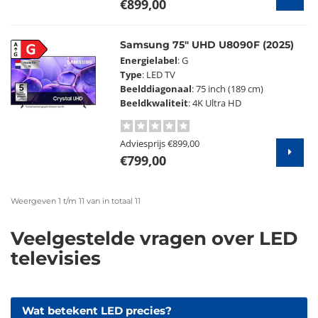
€899,00
Samsung 75" UHD U8090F (2025)
G
Energielabel
: G
Type
: LED TV
Beelddiagonaal
: 75 inch (189 cm)
Beeldkwaliteit
: 4K Ultra HD
Adviesprijs
€899,00
€799,00
Weergeven 1 t/m 11 van in totaal 11
Veelgestelde vragen over LED
televisies
Wat betekent LED precies?