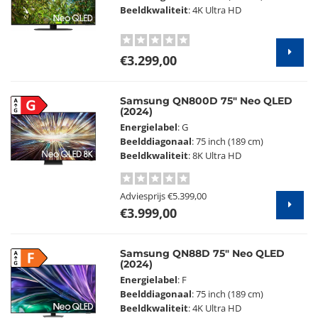
Beeldkwaliteit
: 4K Ultra HD
€3.299,00
Samsung QN800D 75" Neo QLED
G
(2024)
Energielabel
: G
Beelddiagonaal
: 75 inch (189 cm)
Beeldkwaliteit
: 8K Ultra HD
Adviesprijs
€5.399,00
€3.999,00
Samsung QN88D 75" Neo QLED
F
(2024)
Energielabel
: F
Beelddiagonaal
: 75 inch (189 cm)
Beeldkwaliteit
: 4K Ultra HD