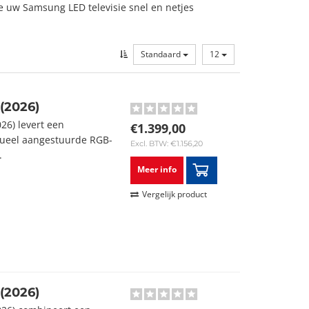
ce uw Samsung LED televisie snel en netjes
Standaard
12
(2026)
6) levert een
€1.399,00
dueel aangestuurde RGB-
Excl. BTW: €1.156,20
.
Meer info
Vergelijk product
(2026)