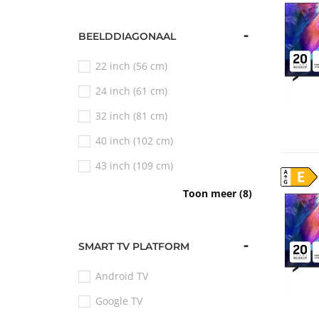
BEELDDIAGONAAL
22 inch (56 cm)
24 inch (61 cm)
32 inch (81 cm)
40 inch (102 cm)
43 inch (109 cm)
E
50 inch (127 cm)
Toon meer (8)
55 inch (140 cm)
65 inch (165 cm)
SMART TV PLATFORM
75 inch (189 cm)
Android TV
85 inch (216 cm)
Google TV
86 inch (218 cm)