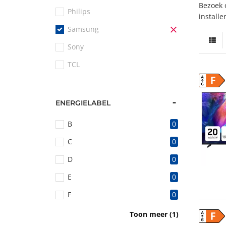
Bezoek o
Philips
installe
Samsung
0
Sony
TCL
F
ENERGIELABEL
B
0
C
0
D
0
E
0
F
0
G
0
Toon meer (1)
F