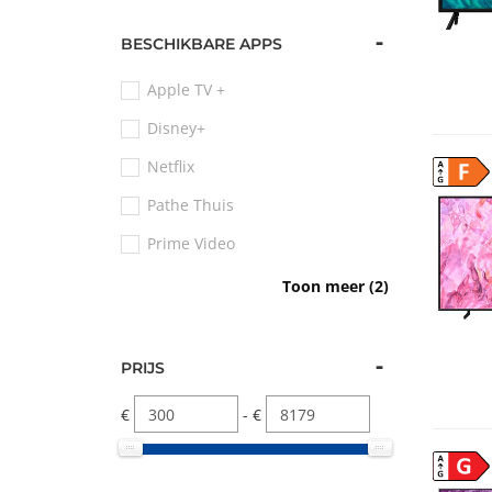
144 Hz
BESCHIKBARE APPS
144 Hz
Apple TV +
180 Hz
Disney+
200 Hz
Netflix
F
240 Hz
Pathe Thuis
Prime Video
Spotify
Toon meer (2)
Youtube
PRIJS
€
- €
G