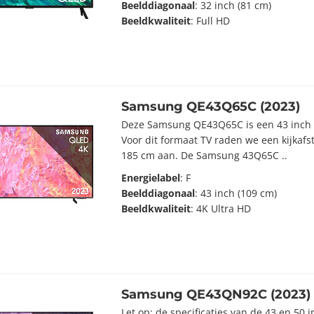
Beelddiagonaal
: 32 inch (81 cm)
Beeldkwaliteit
: Full HD
Samsung QE43Q65C (2023)
Deze Samsung QE43Q65C is een 43 inch 
Voor dit formaat TV raden we een kijkaf
185 cm aan. De Samsung 43Q65C ..
Energielabel
: F
Beelddiagonaal
: 43 inch (109 cm)
Beeldkwaliteit
: 4K Ultra HD
Samsung QE43QN92C (2023)
Let op: de specificaties van de 43 en 50 