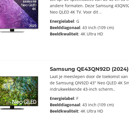
andere formaten. Deze Samsung 43QN92C
Neo QLED 4K TV. Voor dit ..
Energielabel
: G
Beelddiagonaal
: 43 inch (109 cm)
Beeldkwaliteit
: 4K Ultra HD
Samsung QE43QN92D (2024)
Laat je meeslepen door de toekomst va
de Samsung QN92D 43" Neo QLED 4K Smar
indrukwekkende 43-inch scherm..
Energielabel
: F
Beelddiagonaal
: 43 inch (109 cm)
Beeldkwaliteit
: 4K Ultra HD