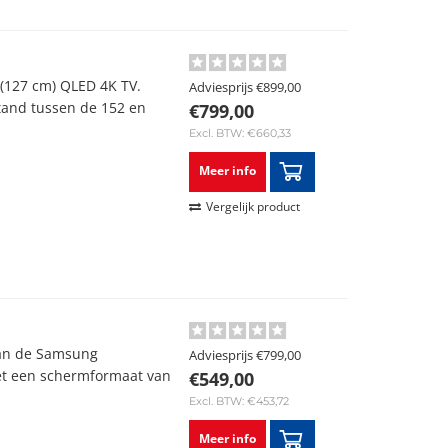
(127 cm) QLED 4K TV.
Adviesprijs
€899,00
stand tussen de 152 en
€799,00
Excl. BTW: €660,33
Meer info
Vergelijk product
van de Samsung
Adviesprijs
€799,00
et een schermformaat van
€549,00
Excl. BTW: €453,72
Meer info