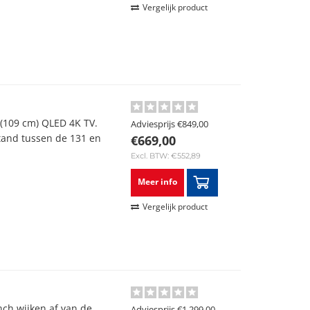
Vergelijk product
(109 cm) QLED 4K TV.
Adviesprijs
€849,00
stand tussen de 131 en
€669,00
Excl. BTW: €552,89
Meer info
Vergelijk product
inch wijken af van de
Adviesprijs
€1.299,00