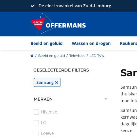
De electrowinkel van Zuid-Limburg
Beeld en geluid
Wassen en drogen
Keuken
home
Beeld en geluid
Televisies
LED TV's
Sam
GESELECTEERDE FILTERS
Samsung
Samsung
thuiska
MERKEN
moeitel
Samsung
Hisense
kernwaar
LG
dagelijk
keuze.
Loewe