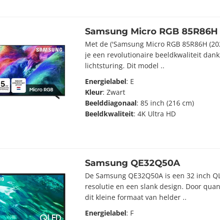
Samsung Micro RGB 85R86H 
Met de ('Samsung Micro RGB 85R86H (2026
je een revolutionaire beeldkwaliteit dank
lichtsturing. Dit model ..
Energielabel
: E
Kleur
: Zwart
Beelddiagonaal
: 85 inch (216 cm)
Beeldkwaliteit
: 4K Ultra HD
Samsung QE32Q50A
De Samsung QE32Q50A is een 32 inch QL
resolutie en een slank design. Door quan
dit kleine formaat van helder ..
Energielabel
: F