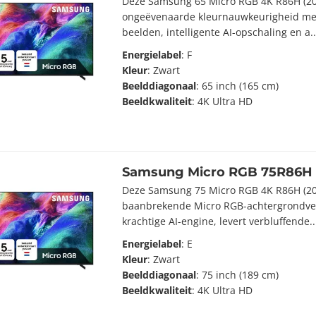
Deze Samsung 65 Micro RGB 4K R86H (20
ongeëvenaarde kleurnauwkeurigheid me
beelden, intelligente AI-opschaling en a.
Energielabel
: F
Kleur
: Zwart
Beelddiagonaal
: 65 inch (165 cm)
Beeldkwaliteit
: 4K Ultra HD
Samsung Micro RGB 75R86H 
Deze Samsung 75 Micro RGB 4K R86H (20
baanbrekende Micro RGB-achtergrondver
krachtige AI-engine, levert verbluffende..
Energielabel
: E
Kleur
: Zwart
Beelddiagonaal
: 75 inch (189 cm)
Beeldkwaliteit
: 4K Ultra HD