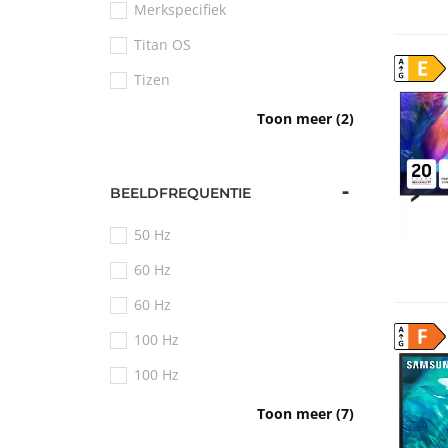
Merkspecifiek
98 inch (248 cm)
Titan OS
100 inch (254 cm)
E
Tizen
VIDAA
Toon meer (2)
WebOS
BEELDFREQUENTIE
50 Hz
60 Hz
60 Hz
F
100 Hz
100 Hz
120 Hz
Toon meer (7)
120 Hz