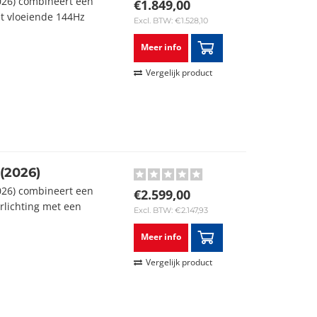
26) combineert een
€1.849,00
t vloeiende 144Hz
Excl. BTW: €1.528,10
.
Meer info
Vergelijk product
(2026)
26) combineert een
€2.599,00
lichting met een
Excl. BTW: €2.147,93
Meer info
Vergelijk product