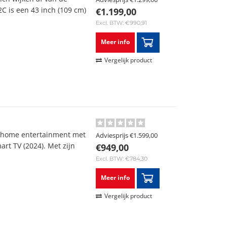
 is een 43 inch (109 cm)
€1.199,00
Excl. BTW: €990,91
Meer info
Vergelijk product
n home entertainment met
Adviesprijs
€1.599,00
t TV (2024). Met zijn
€949,00
Excl. BTW: €784,30
Meer info
Vergelijk product