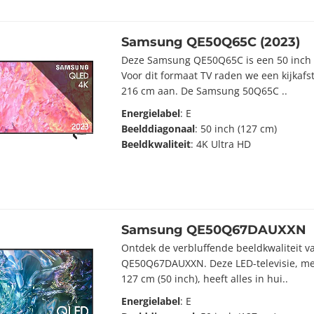
Samsung QE50Q65C (2023)
Deze Samsung QE50Q65C is een 50 inch 
Voor dit formaat TV raden we een kijkaf
216 cm aan. De Samsung 50Q65C ..
Energielabel
: E
Beelddiagonaal
: 50 inch (127 cm)
Beeldkwaliteit
: 4K Ultra HD
Samsung QE50Q67DAUXXN
Ontdek de verbluffende beeldkwaliteit 
QE50Q67DAUXXN. Deze LED-televisie, m
127 cm (50 inch), heeft alles in hui..
Energielabel
: E