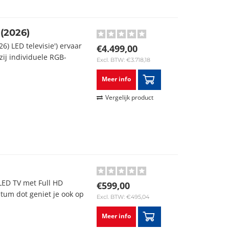
(2026)
) LED televisie') ervaar
€4.499,00
zij individuele RGB-
Excl. BTW: €3.718,18
Meer info
Vergelijk product
ED TV met Full HD
€599,00
tum dot geniet je ook op
Excl. BTW: €495,04
Meer info