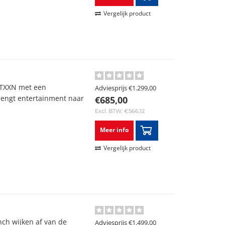
Vergelijk product
ATXXN met een
Adviesprijs
€1.299,00
rengt entertainment naar
€685,00
Excl. BTW: €566,12
Meer info
Vergelijk product
inch wijken af van de
Adviesprijs
€1.499,00