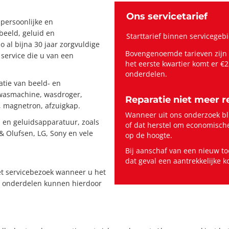
Ons servicetarief
persoonlijke en
 beeld, geluid en
Starttarief binnen servicegeb
 al bijna 30 jaar zorgvuldige
Bovengenoemde tarieven zijn g
service die u van een
het eerste kwartier komt er €2
onderdelen.
atie van beeld- en
 wasmachine, wasdroger,
Reparatie niet meer 
t, magnetron, afzuigkap.
Wanneer uit ons onderzoek bli
- en geluidsapparatuur, zoals
of dat herstel om economische
& Olufsen, LG, Sony en vele
op de hoogte.
Bij aanschaf van een nieuw to
dat geval een aantrekkelijke 
et servicebezoek wanneer u het
e onderdelen kunnen hierdoor