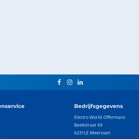
facebook
instagram
linkedin
enservice
Bedrijfsgegevens
Electro World Offermans
Beekstraat 69
p
6231LE Meerssen