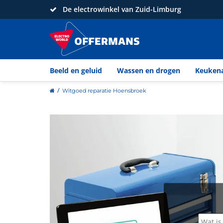
De electrowinkel van Zuid-Limburg
Beeld en geluid
Wassen en drogen
Keuken
home
Witgoed reparatie Hoensbroek