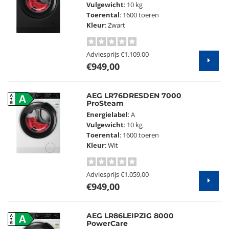
Vulgewicht
: 10 kg
Toerental
: 1600 toeren
Kleur
: Zwart
Adviesprijs
€1.109,00
€949,00
AEG LR76DRESDEN 7000
A
ProSteam
Energielabel
: A
Vulgewicht
: 10 kg
Toerental
: 1600 toeren
Kleur
: Wit
Adviesprijs
€1.059,00
€949,00
AEG LR86LEIPZIG 8000
A
PowerCare