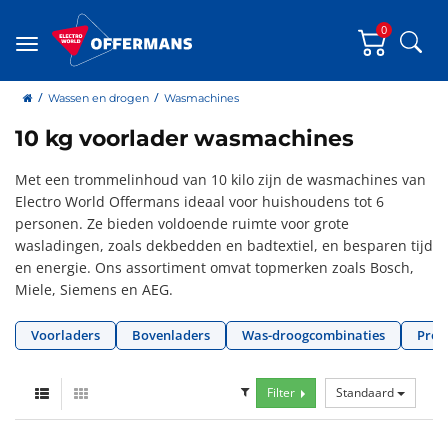
0
Zoe
Menu
home
Wassen en drogen
Wasmachines
10 kg voorlader wasmachines
Met een trommelinhoud van 10 kilo zijn de wasmachines van
Electro World Offermans ideaal voor huishoudens tot 6
personen. Ze bieden voldoende ruimte voor grote
wasladingen, zoals dekbedden en badtextiel, en besparen tijd
en energie. Ons assortiment omvat topmerken zoals Bosch,
Miele, Siemens en AEG.
Voorladers
Bovenladers
Was-droogcombinaties
Prof
Filter
Standaard