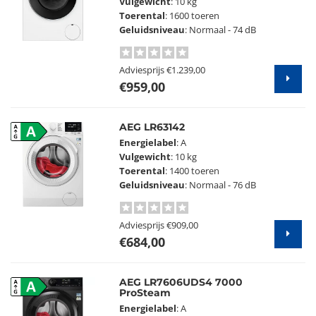
Vulgewicht
: 10 kg
Toerental
: 1600 toeren
Geluidsniveau
: Normaal - 74 dB
Adviesprijs
€1.239,00
€959,00
AEG LR63142
A
Energielabel
: A
Vulgewicht
: 10 kg
Toerental
: 1400 toeren
Geluidsniveau
: Normaal - 76 dB
Adviesprijs
€909,00
€684,00
AEG LR7606UDS4 7000
A
ProSteam
Energielabel
: A