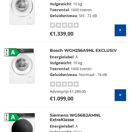
Vulgewicht
: 10 kg
Toerental
: 1600 toeren
Geluidsniveau
: Stil - 72 dB
€1.339,00
Bosch WGH256A9NL EXCLUSIV
A
Energielabel
: A
Vulgewicht
: 10 kg
Toerental
: 1600 toeren
Geluidsniveau
: Normaal - 74 dB
Adviesprijs
€1.289,00
€1.099,00
Siemens WG56B2AMNL
A
ExtraKlasse
Energielabel
: A