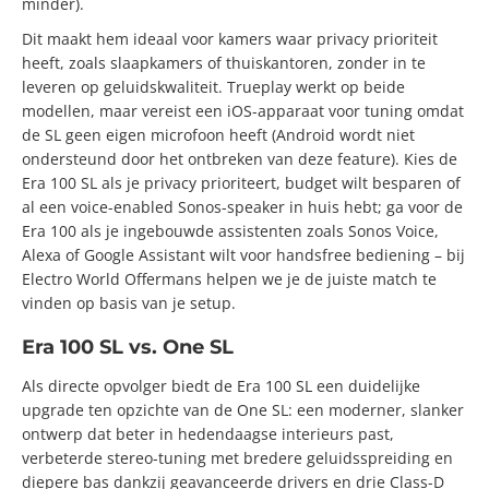
minder).
Dit maakt hem ideaal voor kamers waar privacy prioriteit
heeft, zoals slaapkamers of thuiskantoren, zonder in te
leveren op geluidskwaliteit. Trueplay werkt op beide
modellen, maar vereist een iOS-apparaat voor tuning omdat
de SL geen eigen microfoon heeft (Android wordt niet
ondersteund door het ontbreken van deze feature). Kies de
Era 100 SL als je privacy prioriteert, budget wilt besparen of
al een voice-enabled Sonos-speaker in huis hebt; ga voor de
Era 100 als je ingebouwde assistenten zoals Sonos Voice,
Alexa of Google Assistant wilt voor handsfree bediening – bij
Electro World Offermans helpen we je de juiste match te
vinden op basis van je setup.
Era 100 SL vs. One SL
Als directe opvolger biedt de Era 100 SL een duidelijke
upgrade ten opzichte van de One SL: een moderner, slanker
ontwerp dat beter in hedendaagse interieurs past,
verbeterde stereo-tuning met bredere geluidsspreiding en
diepere bas dankzij geavanceerde drivers en drie Class-D