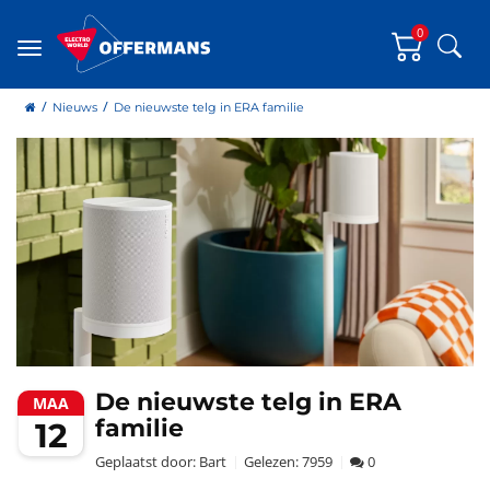
0
Zoe
Menu
home
Nieuws
De nieuwste telg in ERA familie
De nieuwste telg in ERA
MAA
familie
12
Geplaatst door:
Bart
Gelezen:
7959
0