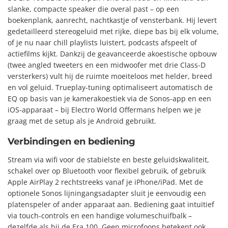
slanke, compacte speaker die overal past – op een
boekenplank, aanrecht, nachtkastje of vensterbank. Hij levert
gedetailleerd stereogeluid met rijke, diepe bas bij elk volume,
of je nu naar chill playlists luistert, podcasts afspeelt of
actiefilms kijkt. Dankzij de geavanceerde akoestische opbouw
(twee angled tweeters en een midwoofer met drie Class-D
versterkers) vult hij de ruimte moeiteloos met helder, breed
en vol geluid. Trueplay-tuning optimaliseert automatisch de
EQ op basis van je kamerakoestiek via de Sonos-app en een
iOS-apparaat – bij Electro World Offermans helpen we je
graag met de setup als je Android gebruikt.
Verbindingen en bediening
Stream via wifi voor de stabielste en beste geluidskwaliteit,
schakel over op Bluetooth voor flexibel gebruik, of gebruik
Apple AirPlay 2 rechtstreeks vanaf je iPhone/iPad. Met de
optionele Sonos lijningangsadapter sluit je eenvoudig een
platenspeler of ander apparaat aan. Bediening gaat intuïtief
via touch-controls en een handige volumeschuifbalk –
dezelfde als bij de Era 100. Geen microfoons betekent ook