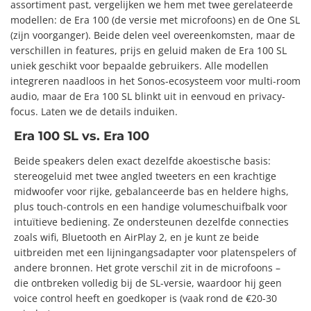
assortiment past, vergelijken we hem met twee gerelateerde
modellen: de Era 100 (de versie met microfoons) en de One SL
(zijn voorganger). Beide delen veel overeenkomsten, maar de
verschillen in features, prijs en geluid maken de Era 100 SL
uniek geschikt voor bepaalde gebruikers. Alle modellen
integreren naadloos in het Sonos-ecosysteem voor multi-room
audio, maar de Era 100 SL blinkt uit in eenvoud en privacy-
focus. Laten we de details induiken.
Era 100 SL vs. Era 100
Beide speakers delen exact dezelfde akoestische basis:
stereogeluid met twee angled tweeters en een krachtige
midwoofer voor rijke, gebalanceerde bas en heldere highs,
plus touch-controls en een handige volumeschuifbalk voor
intuïtieve bediening. Ze ondersteunen dezelfde connecties
zoals wifi, Bluetooth en AirPlay 2, en je kunt ze beide
uitbreiden met een lijningangsadapter voor platenspelers of
andere bronnen. Het grote verschil zit in de microfoons –
die ontbreken volledig bij de SL-versie, waardoor hij geen
voice control heeft en goedkoper is (vaak rond de €20-30