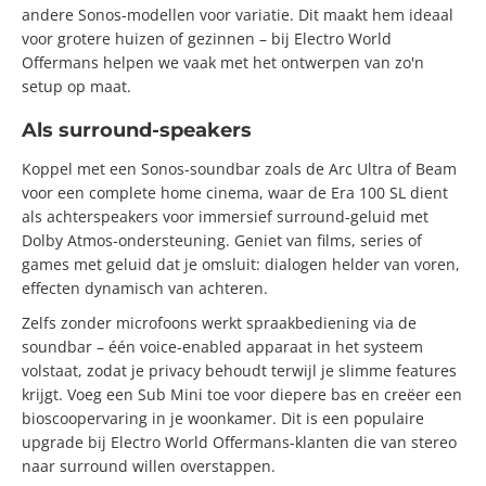
andere Sonos-modellen voor variatie. Dit maakt hem ideaal
voor grotere huizen of gezinnen – bij Electro World
Offermans helpen we vaak met het ontwerpen van zo'n
setup op maat.
Als surround-speakers
Koppel met een Sonos-soundbar zoals de Arc Ultra of Beam
voor een complete home cinema, waar de Era 100 SL dient
als achterspeakers voor immersief surround-geluid met
Dolby Atmos-ondersteuning. Geniet van films, series of
games met geluid dat je omsluit: dialogen helder van voren,
effecten dynamisch van achteren.
Zelfs zonder microfoons werkt spraakbediening via de
soundbar – één voice-enabled apparaat in het systeem
volstaat, zodat je privacy behoudt terwijl je slimme features
krijgt. Voeg een Sub Mini toe voor diepere bas en creëer een
bioscoopervaring in je woonkamer. Dit is een populaire
upgrade bij Electro World Offermans-klanten die van stereo
naar surround willen overstappen.