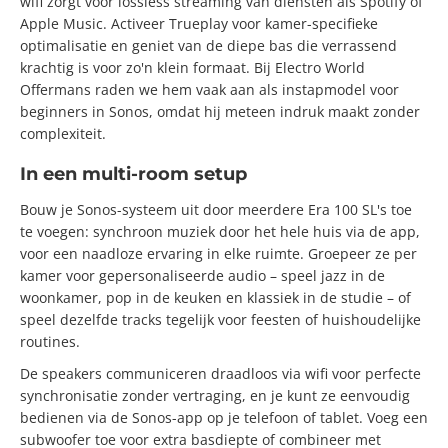
wifi zorgt voor lossless streaming van diensten als Spotify of
Apple Music. Activeer Trueplay voor kamer-specifieke
optimalisatie en geniet van de diepe bas die verrassend
krachtig is voor zo'n klein formaat. Bij Electro World
Offermans raden we hem vaak aan als instapmodel voor
beginners in Sonos, omdat hij meteen indruk maakt zonder
complexiteit.
In een multi-room setup
Bouw je Sonos-systeem uit door meerdere Era 100 SL's toe
te voegen: synchroon muziek door het hele huis via de app,
voor een naadloze ervaring in elke ruimte. Groepeer ze per
kamer voor gepersonaliseerde audio – speel jazz in de
woonkamer, pop in de keuken en klassiek in de studie – of
speel dezelfde tracks tegelijk voor feesten of huishoudelijke
routines.
De speakers communiceren draadloos via wifi voor perfecte
synchronisatie zonder vertraging, en je kunt ze eenvoudig
bedienen via de Sonos-app op je telefoon of tablet. Voeg een
subwoofer toe voor extra basdiepte of combineer met