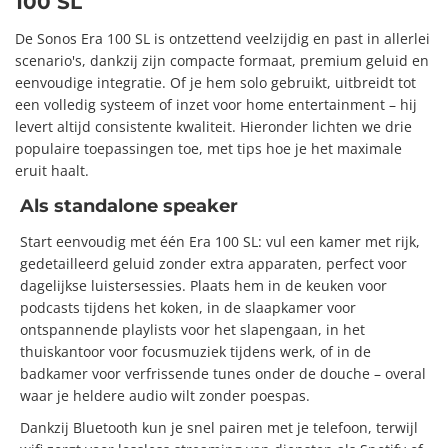
100 SL
De Sonos Era 100 SL is ontzettend veelzijdig en past in allerlei
scenario's, dankzij zijn compacte formaat, premium geluid en
eenvoudige integratie. Of je hem solo gebruikt, uitbreidt tot
een volledig systeem of inzet voor home entertainment – hij
levert altijd consistente kwaliteit. Hieronder lichten we drie
populaire toepassingen toe, met tips hoe je het maximale
eruit haalt.
Als standalone speaker
Start eenvoudig met één Era 100 SL: vul een kamer met rijk,
gedetailleerd geluid zonder extra apparaten, perfect voor
dagelijkse luistersessies. Plaats hem in de keuken voor
podcasts tijdens het koken, in de slaapkamer voor
ontspannende playlists voor het slapengaan, in het
thuiskantoor voor focusmuziek tijdens werk, of in de
badkamer voor verfrissende tunes onder de douche – overal
waar je heldere audio wilt zonder poespas.
Dankzij Bluetooth kun je snel pairen met je telefoon, terwijl