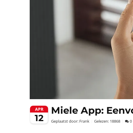
Miele App: Een
APR
12
Geplaatst door:
Frank
Gelezen:
18868
0