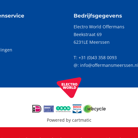
enservice
Bedrijfsgegevens
Electro World Offermans
Beekstraat 69
p
6231LE Meerssen
dingen
T:
+31 (0)43 358 0093
@: info@offermansmeerssen.n
Powered by
cartmatic