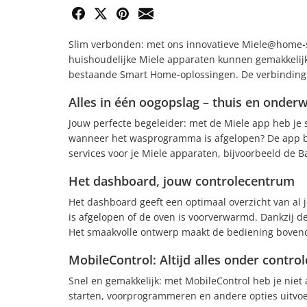
Email
Facebook
X-Twitter
Pinterest
Slim verbonden: met ons innovatieve Miele@home-sy
huishoudelijke Miele apparaten kunnen gemakkelijk
bestaande Smart Home-oplossingen. De verbinding vi
Alles in één oogopslag – thuis en onder
Jouw perfecte begeleider: met de Miele app heb je s
wanneer het wasprogramma is afgelopen? De app bie
services voor je Miele apparaten, bijvoorbeeld de Ba
Het dashboard, jouw controlecentrum
Het dashboard geeft een optimaal overzicht van al 
is afgelopen of de oven is voorverwarmd. Dankzij de
Het smaakvolle ontwerp maakt de bediening bovendi
MobileControl: Altijd alles onder control
Snel en gemakkelijk: met MobileControl heb je niet 
starten, voorprogrammeren en andere opties uitvoe