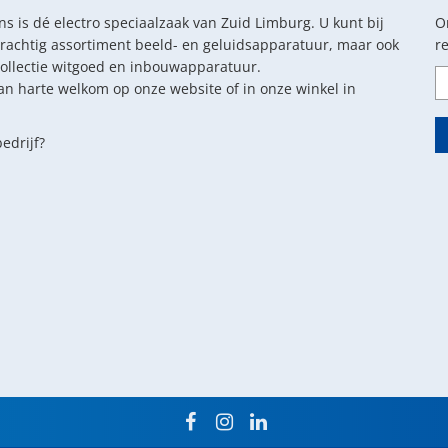
s is dé electro speciaalzaak van Zuid Limburg. U kunt bij
O
prachtig assortiment beeld- en geluidsapparatuur, maar ook
r
collectie witgoed en inbouwapparatuur.
an harte welkom op onze website of in onze winkel in
edrijf?
facebook
instagram
linkedin