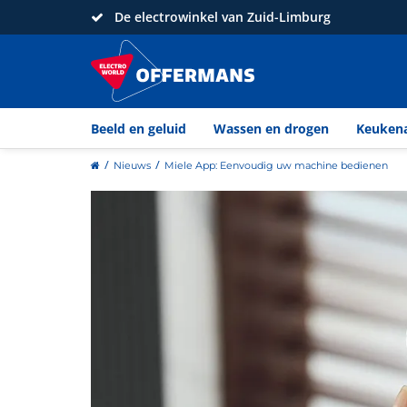
De electrowinkel van Zuid-Limburg
Beeld en geluid
Wassen en drogen
Keuken
home
Nieuws
Miele App: Eenvoudig uw machine bedienen