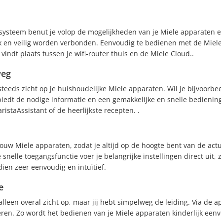
steem benut je volop de mogelijkheden van je Miele apparaten en
 en veilig worden verbonden. Eenvoudig te bedienen met de Miele a
ndt plaats tussen je wifi-router thuis en de Miele Cloud..
weg
teeds zicht op je huishoudelijke Miele apparaten. Wil je bijvoorbe
dt de nodige informatie en een gemakkelijke en snelle bediening
ristaAssistant of de heerlijkste recepten. .
jouw Miele apparaten, zodat je altijd op de hoogte bent van de act
 snelle toegangsfunctie voer je belangrijke instellingen direct ui
en zeer eenvoudig en intuïtief.
e
alleen overal zicht op, maar jij hebt simpelweg de leiding. Via de
ren. Zo wordt het bedienen van je Miele apparaten kinderlijk eenv