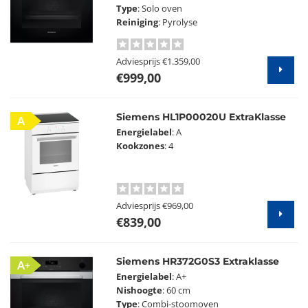
Type
: Solo oven
Reiniging
: Pyrolyse
Adviesprijs
€1.359,00
€999,00
Siemens HL1P00020U ExtraKlasse
A
Energielabel
: A
Kookzones
: 4
Adviesprijs
€969,00
€839,00
Siemens HR372G0S3 Extraklasse
A+
Energielabel
: A+
Nishoogte
: 60 cm
Type
: Combi-stoomoven