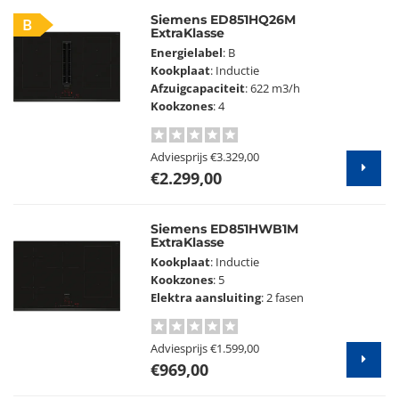
Siemens ED851HQ26M
B
ExtraKlasse
Energielabel
: B
Kookplaat
: Inductie
Afzuigcapaciteit
: 622 m3/h
Kookzones
: 4
Adviesprijs
€3.329,00
€2.299,00
Siemens ED851HWB1M
ExtraKlasse
Kookplaat
: Inductie
Kookzones
: 5
Elektra aansluiting
: 2 fasen
Adviesprijs
€1.599,00
€969,00