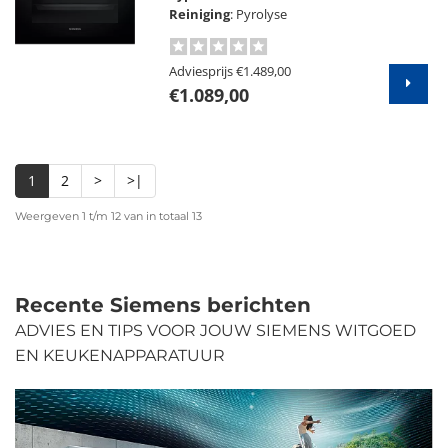
Reiniging
: Pyrolyse
Adviesprijs
€1.489,00
€1.089,00
1
2
>
>|
Weergeven 1 t/m 12 van in totaal 13
Recente Siemens berichten
ADVIES EN TIPS VOOR JOUW SIEMENS WITGOED
EN KEUKENAPPARATUUR