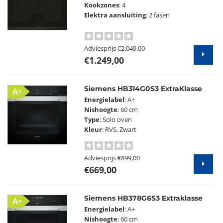
Kookzones
: 4
Elektra aansluiting
: 2 fasen
Adviesprijs
€2.049,00
€1.249,00
Siemens HB314G0S3 ExtraKlasse
A+
Energielabel
: A+
Nishoogte
: 60 cm
Type
: Solo oven
Kleur
: RVS, Zwart
Adviesprijs
€899,00
€669,00
Siemens HB378G6S3 Extraklasse
A+
Energielabel
: A+
Nishoogte
: 60 cm