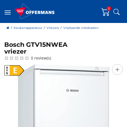
0
Zoe
Menu
home
Keukenapparatuur
Vriezers
Vrijstaande vrieskasten
Bosch GTV15NWEA
Bosch
vriezer
0 review(s)
+
E