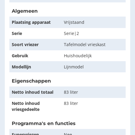
Algemeen
Plaatsing apparaat
Vrijstaand
Serie
Serie|2
Soort vriezer
Tafelmodel vrieskast
Gebruik
Huishoudelijk
Modellijn
Lijnmodel
Eigenschappen
Netto inhoud totaal
83 liter
Netto inhoud
83 liter
vriesgedeelte
Programma's en functies
Supervriezen
Nee