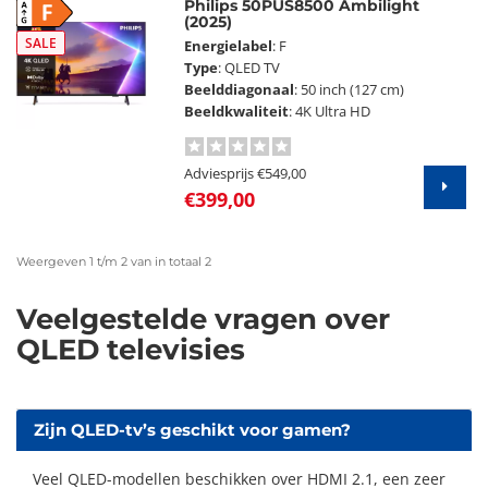
Philips 50PUS8500 Ambilight
F
(2025)
SALE
Energielabel
: F
Type
: QLED TV
Beelddiagonaal
: 50 inch (127 cm)
Beeldkwaliteit
: 4K Ultra HD
Adviesprijs
€549,00
€399,00
Weergeven 1 t/m 2 van in totaal 2
Veelgestelde vragen over
QLED televisies
Zijn QLED-tv’s geschikt voor gamen?
Veel QLED-modellen beschikken over HDMI 2.1, een zeer