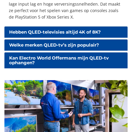
lage input lag en hoge verversingssnelheden. Dat maakt
ze perfect voor het spelen van games op consoles zoals
de PlayStation 5 of Xbox Series X.
Hebben QLED-televisies altijd 4K of 8K?
Welke merken QLED-tv’s zijn populair?
Kan Electro World Offermans mijn QLED-tv
ophangen?