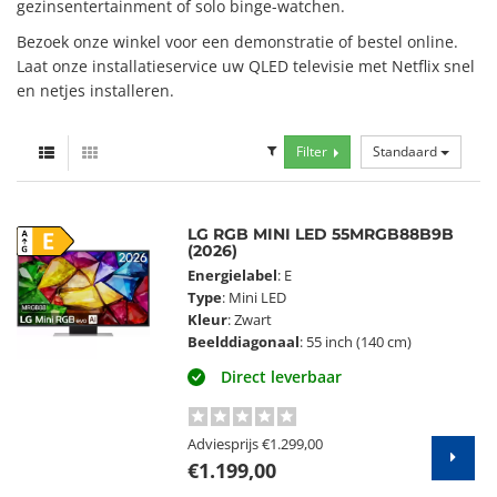
gezinsentertainment of solo binge-watchen.
Bezoek onze winkel voor een demonstratie of bestel online.
Laat onze installatieservice uw QLED televisie met Netflix snel
en netjes installeren.
Filter
Standaard
LG RGB MINI LED 55MRGB88B9B
E
(2026)
Energielabel
: E
Type
: Mini LED
Kleur
: Zwart
Beelddiagonaal
: 55 inch (140 cm)
Direct leverbaar
Adviesprijs
€1.299,00
€1.199,00