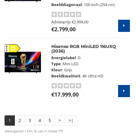
Beelddiagonaal
: 100 inch (254 cm)
Adviesprijs
€2.999,00
€2.799,00
Hisense RGB MiniLED 116UXQ
D
(2026)
Energielabel
: D
Type
: Mini LED
Kleur
: Grijs
Beeldkwaliteit
: 4K Ultra HD
€17.999,00
1
2
3
4
5
>
>|
Weergeven 1 t/m 12 van in totaal 177