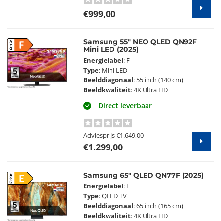
€999,00
Samsung 55" NEO QLED QN92F
F
Mini LED (2025)
Energielabel
: F
Type
: Mini LED
Beelddiagonaal
: 55 inch (140 cm)
Beeldkwaliteit
: 4K Ultra HD
Direct leverbaar
Adviesprijs
€1.649,00
€1.299,00
Samsung 65" QLED QN77F (2025)
E
Energielabel
: E
Type
: QLED TV
Beelddiagonaal
: 65 inch (165 cm)
Beeldkwaliteit
: 4K Ultra HD