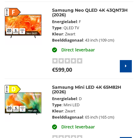
Samsung Neo QLED 4K 43QN73H
F
(2026)
Energielabel
: F
Type
: QLED TV
Kleur
: Zwart
Beelddiagonaal
: 43 inch (109 cm)
Direct leverbaar
€599,00
Samsung Mini LED 4K 65M82H
D
(2026)
Energielabel
: D
Type
: Mini LED
Kleur
: Zwart
Beelddiagonaal
: 65 inch (165 cm)
Direct leverbaar