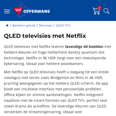
0
Zoe
Menu
home
Beeld en geluid
Televisies
QLED TV's
QLED televisies met Netflix
QLED televisies met Netflix leveren
levendige 4K-beelden
met
heldere kleuren en hoge helderheid dankzij quantum dot-
technologie. Netflix in 4K HDR zorgt voor een meeslepende
kijkervaring. Ideaal voor heldere woonkamers.
Met Netflix op QLED televisies heeft u toegang tot een brede
catalogus met series zoals Bridgerton en films in 4K HDR,
prachtig weergegeven op het heldere QLED-scherm. De app
biedt een intuïtieve interface met persoonlijke profielen,
offline kijken en slimme aanbevelingen. Netflix integreert
naadloos met de smart-functies van QLED TV’s, perfect voor
zowel drama als actiefilms. De levendige kleuren van QLED
versterken de streamingervaring, ideaal voor