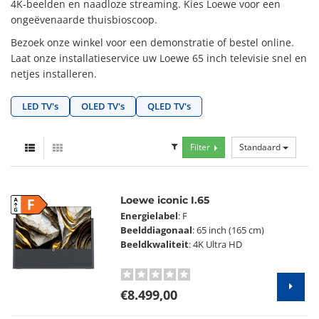
4K-beelden en naadloze streaming. Kies Loewe voor een
ongeëvenaarde thuisbioscoop.
Bezoek onze winkel voor een demonstratie of bestel online.
Laat onze installatieservice uw Loewe 65 inch televisie snel en
netjes installeren.
LED TV's
OLED TV's
QLED TV's
Filter
Standaard
Loewe iconic I.65
F
Energielabel
: F
Beelddiagonaal
: 65 inch (165 cm)
Beeldkwaliteit
: 4K Ultra HD
€8.499,00