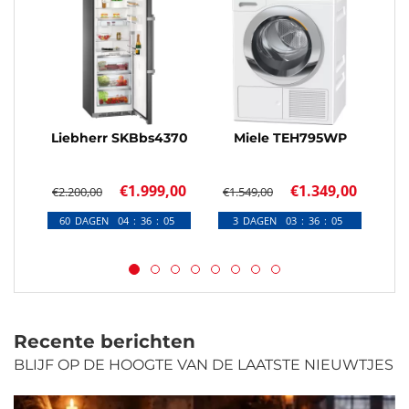
Liebherr SKBbs4370
Miele TEH795WP
€1.999,00
€1.349,00
€2.200,00
€1.549,00
60
DAGEN
04
36
05
3
DAGEN
03
36
05
3
Recente berichten
BLIJF OP DE HOOGTE VAN DE LAATSTE NIEUWTJES