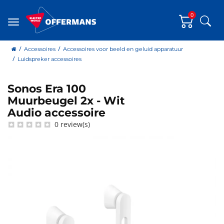
0
Zoe
Menu
home
Accessoires
Accessoires voor beeld en geluid apparatuur
Luidspreker accessoires
Sonos Era 100
Sonos
Muurbeugel 2x - Wit
Audio accessoire
0 review(s)