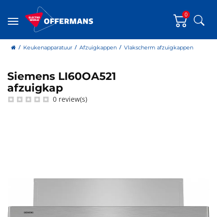
0
Zoe
Menu
home
Keukenapparatuur
Afzuigkappen
Vlakscherm afzuigkappen
Siemens LI60OA521
Siemens
afzuigkap
0 review(s)