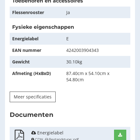
Toebehoren en accessoires
Flessenrooster
Ja
Fysieke eigenschappen
Energielabel
E
EAN nummer
4242003904343
Gewicht
30.10kg
Afmeting (HxBxD)
87.40cm x 54.10cm x
54.80cm
Meer specificaties
Documenten
Energielabel
Downlo
CDN
Bestandstype: pdf