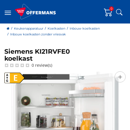
0
Zoe
Menu
home
Keukenapparatuur
Koelkasten
Inbouw koelkasten
Inbouw koelkasten zonder vriesvak
Siemens KI21RVFE0
Siemens
koelkast
0 review(s)
+
E