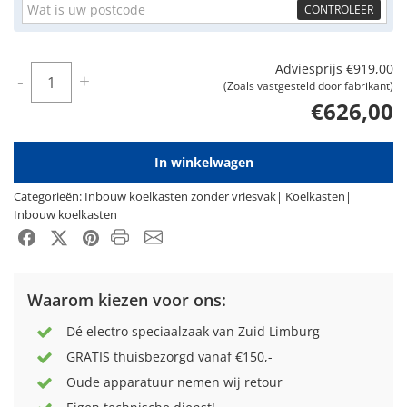
CONTROLEER
Adviesprijs
€919,00
Aantal
-
+
(Zoals vastgesteld door fabrikant)
€626,00
In winkelwagen
Categorieën:
Inbouw koelkasten zonder vriesvak
|
Koelkasten
|
Inbouw koelkasten
Product PDF
Email
Facebook
X-Twitter
Pinterest
Waarom kiezen voor ons:
Dé electro speciaalzaak van Zuid Limburg
GRATIS thuisbezorgd vanaf €150,-
Oude apparatuur nemen wij retour