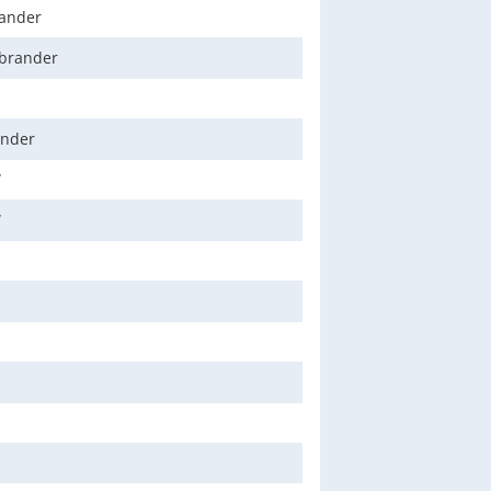
rander
brander
nder
W
W