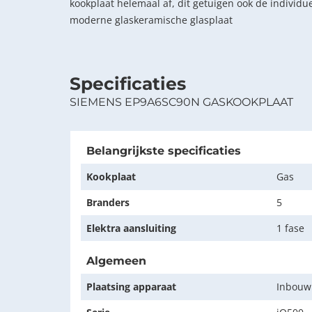
kookplaat helemaal af, dit getuigen ook de individ
moderne glaskeramische glasplaat
Specificaties
SIEMENS EP9A6SC90N GASKOOKPLAAT
Belangrijkste specificaties
Kookplaat
Gas
Branders
5
Elektra aansluiting
1 fase
Algemeen
Plaatsing apparaat
Inbouw