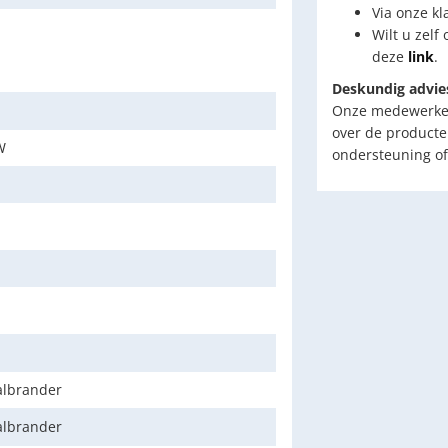
Via onze kl
Wilt u zelf
deze
link
.
Deskundig advie
Onze medewerkers
over de producte
W
ondersteuning of
lbrander
lbrander