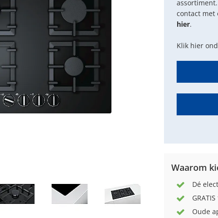
assortiment.
contact met 
hier
.
Klik hier on
Waarom kie
Dé elec
GRATIS 
Oude ap