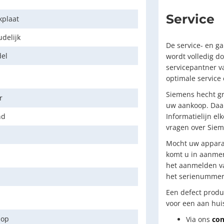
Service
kplaat
delijk
De service- en g
del
wordt volledig do
servicepantner v
optimale service
Siemens hecht gr
r
uw aankoop. Daar
nd
Informatielijn el
vragen over Sie
Mocht uw apparaa
komt u in aanmer
het aanmelden va
het serienummer 
Een defect produ
voor een aan huis
nop
Via ons
con