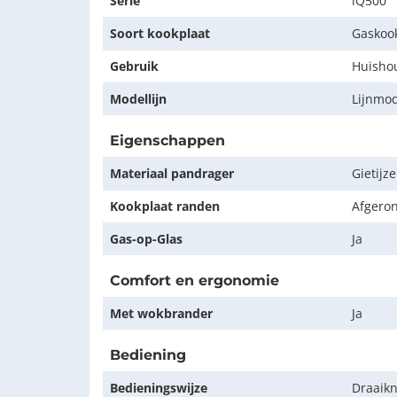
Serie
iQ500
Soort kookplaat
Gaskoo
Gebruik
Huishou
Modellijn
Lijnmo
Eigenschappen
Materiaal pandrager
Gietijze
Kookplaat randen
Afgero
Gas-op-Glas
Ja
Comfort en ergonomie
Met wokbrander
Ja
Bediening
Bedieningswijze
Draaik