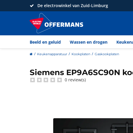
De electrowinkel van Zuid-Limburg
Beeld en geluid
Wassen en drogen
Keuken
home
Keukenapparatuur
Kookplaten
Gaskookplaten
Siemens EP9A6SC90N ko
Siemens
0 review(s)