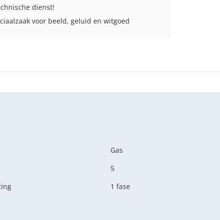
echnische dienst!
ciaalzaak voor beeld, geluid en witgoed
Gas
5
ting
1 fase