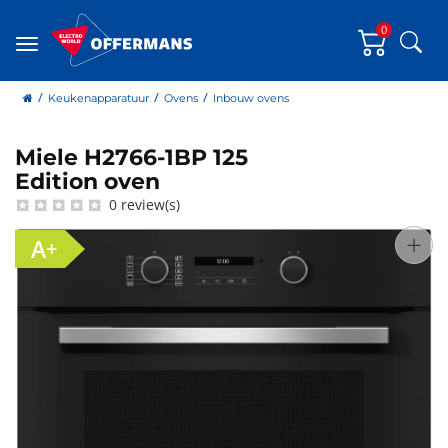
0
Zoe
Menu
home
Keukenapparatuur
Ovens
Inbouw ovens
Miele H2766-1BP 125
Miele
Edition oven
0 review(s)
+
A+