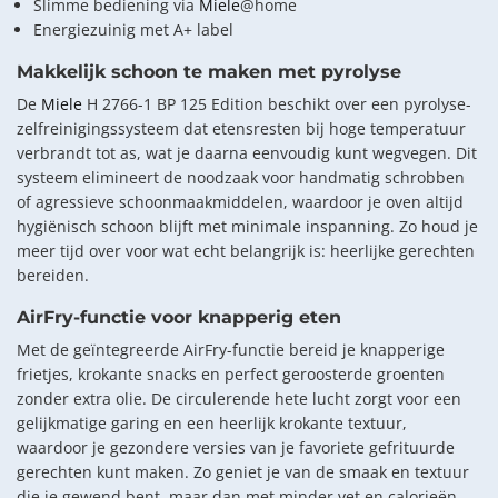
Slimme bediening via
Miele
@home
Energiezuinig met A+ label
Makkelijk schoon te maken met pyrolyse
De
Miele
H 2766-1 BP 125 Edition beschikt over een pyrolyse-
zelfreinigingssysteem dat etensresten bij hoge temperatuur
verbrandt tot as, wat je daarna eenvoudig kunt wegvegen. Dit
systeem elimineert de noodzaak voor handmatig schrobben
of agressieve schoonmaakmiddelen, waardoor je oven altijd
hygiënisch schoon blijft met minimale inspanning. Zo houd je
meer tijd over voor wat echt belangrijk is: heerlijke gerechten
bereiden.
AirFry-functie voor knapperig eten
Met de geïntegreerde AirFry-functie bereid je knapperige
frietjes, krokante snacks en perfect geroosterde groenten
zonder extra olie. De circulerende hete lucht zorgt voor een
gelijkmatige garing en een heerlijk krokante textuur,
waardoor je gezondere versies van je favoriete gefrituurde
gerechten kunt maken. Zo geniet je van de smaak en textuur
die je gewend bent, maar dan met minder vet en calorieën.