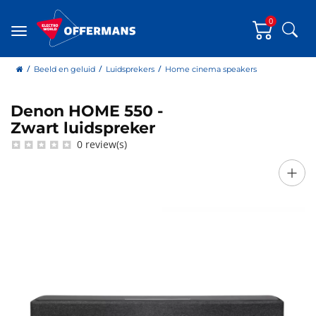
0
Zoe
Menu
home
Beeld en geluid
Luidsprekers
Home cinema speakers
Denon HOME 550 -
Denon
Zwart luidspreker
0 review(s)
+