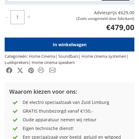
Adviesprijs
€629,00
Aantal
-
+
(Zoals vastgesteld door fabrikant)
€479,00
In winkelwagen
Categorieën:
Home Cinema
|
Soundbars
|
Home cinema systemen
|
Luidsprekers
|
Home cinema speakers
Product PDF
Email
Facebook
X-Twitter
Pinterest
Waarom kiezen voor ons:
Dé electro speciaalzaak van Zuid Limburg
GRATIS thuisbezorgd vanaf €150,-
Oude apparatuur nemen wij retour
Eigen technische dienst!
Een speciaalzaak voor beeld, geluid en witgoed