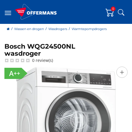
0
Zoe
Menu
home
Wassen en drogen
Wasdrogers
Warmtepompdrogers
Bosch WQG24500NL
Bosch
wasdroger
0 review(s)
+
A++