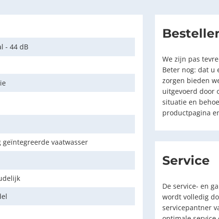
Bestelle
 - 44 dB
We zijn pas tevr
Beter nog: dat u
zorgen bieden we 
ie
uitgevoerd door 
situatie en beho
productpagina en
g geïntegreerde vaatwasser
Service
delijk
De service- en g
del
wordt volledig do
servicepantner v
optimale service