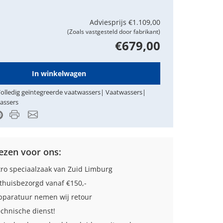
Adviesprijs
€1.109,00
(Zoals vastgesteld door fabrikant)
€679,00
In winkelwagen
olledig geïntegreerde vaatwassers
|
Vaatwassers
|
assers
Product PDF
Email
k
itter
Pinterest
zen voor ons:
tro speciaalzaak van Zuid Limburg
thuisbezorgd vanaf €150,-
paratuur nemen wij retour
echnische dienst!