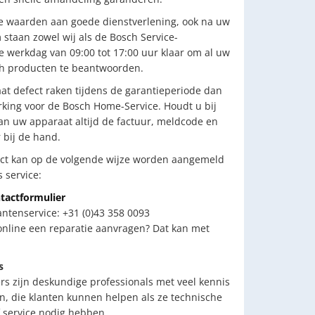
e waarden aan goede dienstverlening, ook na uw
staan zowel wij als de Bosch Service-
ke werkdag van 09:00 tot 17:00 uur klaar om al uw
h producten te beantwoorden.
t defect raken tijdens de garantieperiode dan
king voor de Bosch Home-Service. Houdt u bij
n uw apparaat altijd de factuur, meldcode en
bij de hand.
ct kan op de volgende wijze worden aangemeld
 service:
tactformulier
antenservice: +31 (0)43 358 0093
 online een reparatie aanvragen? Dat kan met
s
 zijn deskundige professionals met veel kennis
n, die klanten kunnen helpen als ze technische
 service nodig hebben