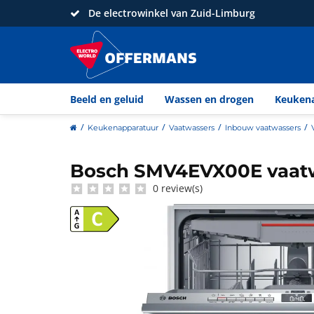
De electrowinkel van Zuid-Limburg
Beeld en geluid
Wassen en drogen
Keuken
home
Keukenapparatuur
Vaatwassers
Inbouw vaatwassers
Bosch SMV4EVX00E vaat
Bosch
0 review(s)
C