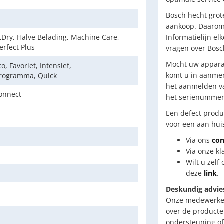
Bosch hecht grot
aankoop. Daarom 
ntDry, Halve Belading, Machine Care,
Informatielijn el
rfect Plus
vragen over Bosc
Mocht uw apparaa
o, Favoriet, Intensief,
komt u in aanmer
rogramma, Quick
het aanmelden va
onnect
het serienummer 
Een defect produ
voor een aan huis
Via ons
con
Via onze kl
Wilt u zelf
deze
link
.
Deskundig advie
Onze medewerkers
over de producte
ondersteuning of