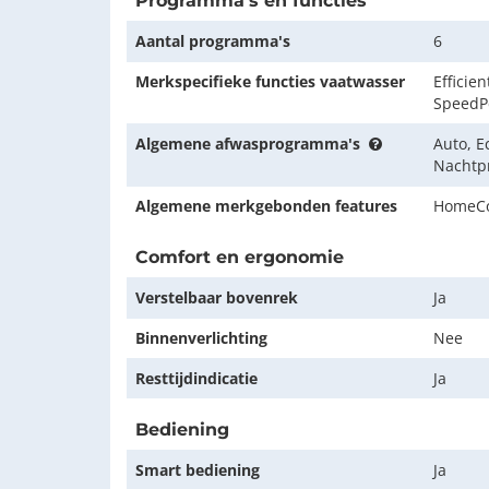
Programma's en functies
Aantal programma's
6
Merkspecifieke functies vaatwasser
Efficie
SpeedPe
Algemene afwasprogramma's
Auto, Ec
Nachtp
Algemene merkgebonden features
HomeC
Comfort en ergonomie
Verstelbaar bovenrek
Ja
Binnenverlichting
Nee
Resttijdindicatie
Ja
Bediening
Smart bediening
Ja