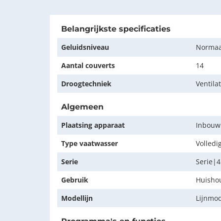
Belangrijkste specificaties
Geluidsniveau
Normaal
Aantal couverts
14
Droogtechniek
Ventilat
Algemeen
Plaatsing apparaat
Inbouw
Type vaatwasser
Volledi
Serie
Serie|4
Gebruik
Huishou
Modellijn
Lijnmo