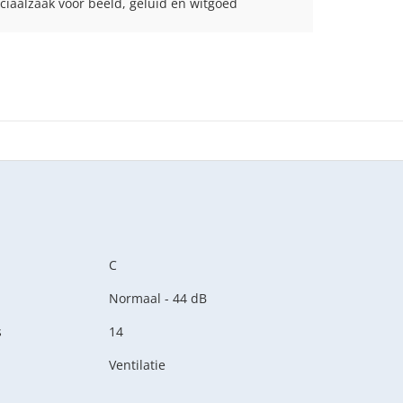
ciaalzaak voor beeld, geluid en witgoed
C
Normaal - 44 dB
s
14
Ventilatie