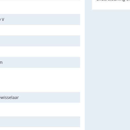
 V
cm
wisselaar