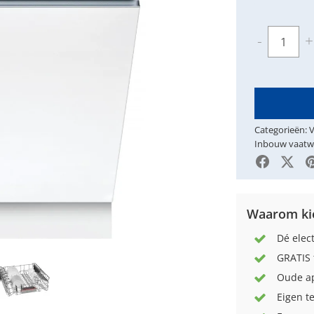
Aantal
-
+
Categorieën:
V
Inbouw vaatw
Faceboo
X-Tw
Waarom kie
Dé elec
GRATIS 
Oude ap
Eigen t