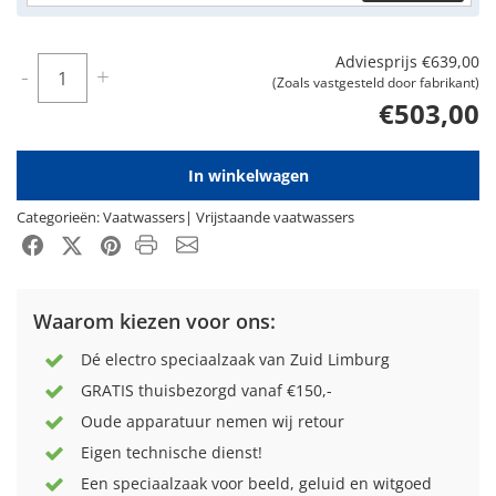
Adviesprijs
€639,00
Aantal
-
+
(Zoals vastgesteld door fabrikant)
€503,00
In winkelwagen
Categorieën:
Vaatwassers
|
Vrijstaande vaatwassers
Product PDF
Email
Facebook
X-Twitter
Pinterest
Waarom kiezen voor ons:
Dé electro speciaalzaak van Zuid Limburg
GRATIS thuisbezorgd vanaf €150,-
Oude apparatuur nemen wij retour
Eigen technische dienst!
Een speciaalzaak voor beeld, geluid en witgoed