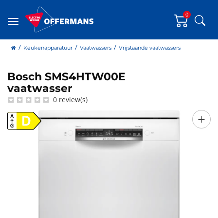
0
Zoe
Menu
home
Keukenapparatuur
Vaatwassers
Vrijstaande vaatwassers
Bosch SMS4HTW00E
Bosch
vaatwasser
0 review(s)
+
D