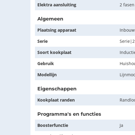
Elektra aansluiting
2 fasen
Algemeen
Plaatsing apparaat
Inbouw
Serie
Serie|2
Soort kookplaat
Inducti
Gebruik
Huishou
Modellijn
Lijnmo
Eigenschappen
Kookplaat randen
Randlo
Programma's en functies
Boosterfunctie
Ja