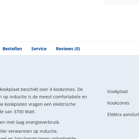
Bestellen
Service
Reviews (0)
kookplaat beschikt over 4 kookzones. De
Kookplaat
n op inductie is de meest comfortabele en
Kookzones
ie kookplaten vragen een elektrische
de van 3700 Watt.
Elektra aanslui
ken met laag energieverbruik.
ller verwarmen op inductie.
aneel en beschermt tegen onbedoelde