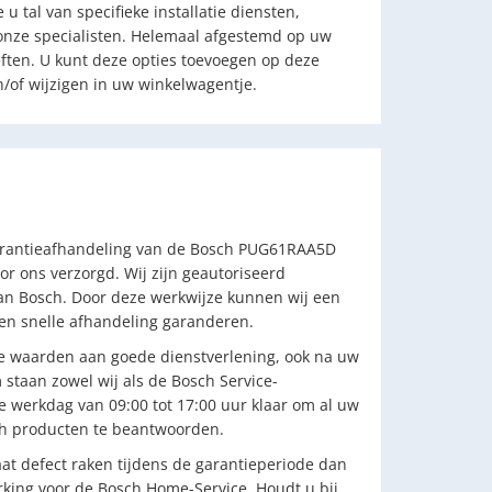
u tal van specifieke installatie diensten,
onze specialisten. Helemaal afgestemd op uw
eften. U kunt deze opties toevoegen op deze
/of wijzigen in uw winkelwagentje.
arantieafhandeling van de Bosch PUG61RAA5D
or ons verzorgd. Wij zijn geautoriseerd
an Bosch. Door deze werkwijze kunnen wij een
 en snelle afhandeling garanderen.
e waarden aan goede dienstverlening, ook na uw
staan zowel wij als de Bosch Service-
ke werkdag van 09:00 tot 17:00 uur klaar om al uw
h producten te beantwoorden.
t defect raken tijdens de garantieperiode dan
king voor de Bosch Home-Service. Houdt u bij