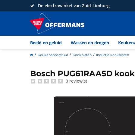
De electrowinkel van Zuid-Limburg
Beeld en geluid
Wassen en drogen
Keuken
home
Keukenapparatuur
Kookplaten
Inductie kookplaten
Bosch PUG61RAA5D kook
Bosch
0 review(s)