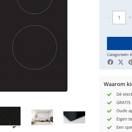
Aantal
-
+
Categorieën:
K
Faceboo
X-Tw
Waarom kie
Dé elec
GRATIS 
Oude ap
Eigen t
Een spe