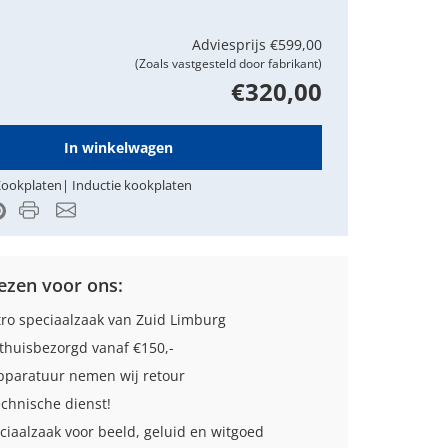
Adviesprijs
€599,00
(Zoals vastgesteld door fabrikant)
€320,00
In winkelwagen
ookplaten
|
Inductie kookplaten
Product PDF
Email
k
itter
Pinterest
zen voor ons:
tro speciaalzaak van Zuid Limburg
thuisbezorgd vanaf €150,-
paratuur nemen wij retour
echnische dienst!
ciaalzaak voor beeld, geluid en witgoed