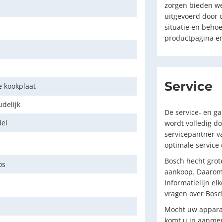
zorgen bieden we 
uitgevoerd door 
situatie en beho
productpagina en
Service
e kookplaat
delijk
De service- en g
del
wordt volledig do
servicepantner v
optimale service
Bosch hecht grot
os
aankoop. Daarom 
Informatielijn el
vragen over Bosc
Mocht uw apparaa
komt u in aanmer