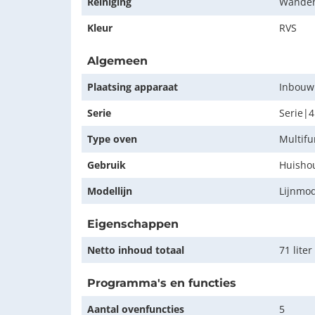
Reiniging
Wanden
Kleur
RVS
Algemeen
Plaatsing apparaat
Inbouw
Serie
Serie|4
Type oven
Multifu
Gebruik
Huishou
Modellijn
Lijnmo
Eigenschappen
Netto inhoud totaal
71 liter
Programma's en functies
Aantal ovenfuncties
5