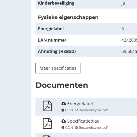
Kinderbeveiliging
Ja
Fysieke eigenschappen
Energielabel
A
EAN nummer
424200
Afmeting (HxBxD)
59.50c
Meer specificaties
Documenten
Energielabel
CDN
Bestandstype: pdf
Specificatieblad
CDN
Bestandstype: pdf