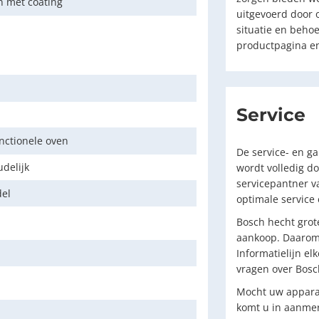
 met coating
uitgevoerd door 
situatie en beho
productpagina en
Service
nctionele oven
De service- en g
delijk
wordt volledig do
servicepantner v
del
optimale service
Bosch hecht grot
aankoop. Daarom 
Informatielijn el
vragen over Bosc
Mocht uw apparaa
komt u in aanmer