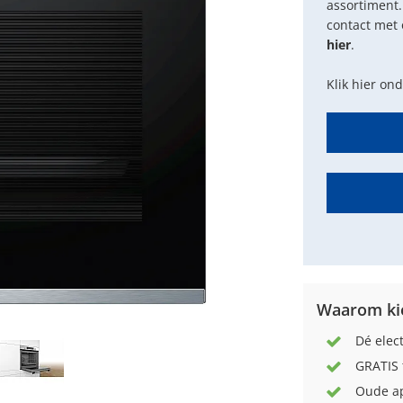
assortiment.
contact met 
hier
.
Klik hier on
Waarom kie
Dé elec
GRATIS 
Oude ap