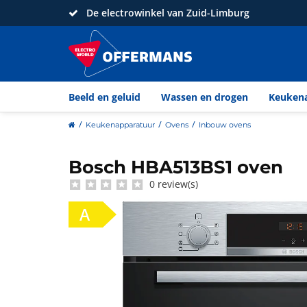
De electrowinkel van Zuid-Limburg
Beeld en geluid
Wassen en drogen
Keuken
home
Keukenapparatuur
Ovens
Inbouw ovens
Bosch HBA513BS1 oven
Bosch
0 review(s)
A