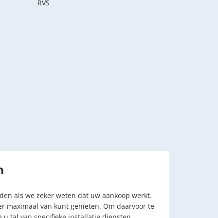
RVS
n
eden als we zeker weten dat uw aankoop werkt.
 er maximaal van kunt genieten. Om daarvoor te
u tal van specifieke installatie diensten,