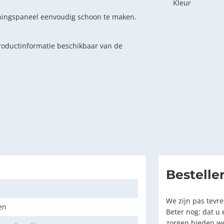
Kleur
eningspaneel eenvoudig schoon te maken.
roductinformatie beschikbaar van de
Bestelle
We zijn pas tevr
en
Beter nog: dat u
zorgen bieden we 