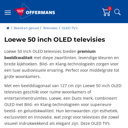
0
Zoe
Menu
home
Beeld en geluid
Televisies
OLED TV's
Loewe 50 inch OLED televisies
Loewe 50 inch OLED televisies bieden
premium
beeldkwaliteit
met diepe zwarttinten, levendige kleuren en
brede kijkhoeken. Bild- en Klang-technologieën zorgen voor
een luxe audiovisuele ervaring. Perfect voor middelgrote tot
grote woonkamers.
Met een beelddiagonaal van 127 cm zijn Loewe 50 inch OLED
televisies geschikt voor ruime woonkamers of
entertainmentruimtes. Loewe, een Duits merk, combineert
OLED met Bild- en Klang-technologieën voor superieure
beeld- en geluidskwaliteit. Hun kernwaarden zijn esthetiek,
exclusiviteit en innovatie, wat zorgt voor televisies die zowel
visueel indrukwekkend als elegant zijn. Deze OLED TV’s