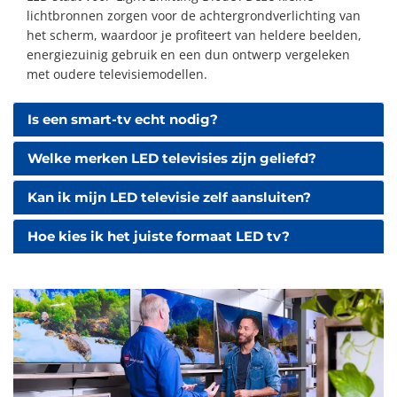
lichtbronnen zorgen voor de achtergrondverlichting van
het scherm, waardoor je profiteert van heldere beelden,
energiezuinig gebruik en een dun ontwerp vergeleken
met oudere televisiemodellen.
Is een smart-tv echt nodig?
Welke merken LED televisies zijn geliefd?
Kan ik mijn LED televisie zelf aansluiten?
Hoe kies ik het juiste formaat LED tv?